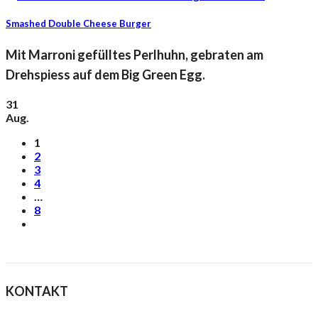
Smashed Double Cheese Burger
Mit Marroni gefülltes Perlhuhn, gebraten am
Drehspiess auf dem Big Green Egg.
31
Aug.
1
2
3
4
…
8
KONTAKT