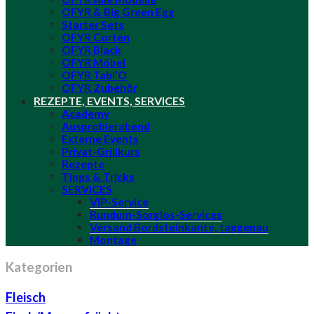
OFYR & Big Green Egg
Starter Sets
OFYR Corten
OFYR Black
OFYR Möbel
OFYR Tabl’O
OFYR Zubehör
REZEPTE, EVENTS, SERVICES
Academy
Ausprobierabend
Externe Events
Privat-Grillkurs
Rezepte
Tipps & Tricks
SERVICES
VIP-Service
Rundum-Sorglos-Services
Versand Bordsteinkante, taggenau
Montage
Kategorien
Fleisch