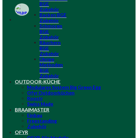
BGE
Zubehör
Backen BGE
Zubehör
Schmoren
BGE
Zubehör
Räuchern
BGE
Zubehör
Übrige
Methoden
BGE
Zubehör
OUTDOOR-KÜCHE
Modulares System Big Green Egg
Ofyr Outdoorküchen
Roostr
Swiss Made
BRAAIMASTER
Einbau
Freestanding
Zubehör
OFYR
OFYR Alle Modelle