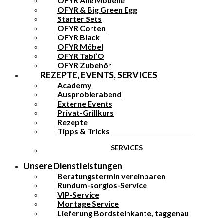
OFYR Alle Modelle
OFYR & Big Green Egg
Starter Sets
OFYR Corten
OFYR Black
OFYR Möbel
OFYR Tabl’O
OFYR Zubehör
REZEPTE, EVENTS, SERVICES
Academy
Ausprobierabend
Externe Events
Privat-Grillkurs
Rezepte
Tipps & Tricks
SERVICES
Unsere Dienstleistungen
Beratungstermin vereinbaren
Rundum-sorglos-Service
VIP-Service
Montage Service
Lieferung Bordsteinkante, taggenau