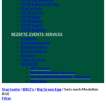
OFYR & Big Green Egg
Starter Sets
OFYR Corten
OFYR Black
OFYR Möbel
OFYR Tabl’O
OFYR Zubehör
REZEPTE, EVENTS, SERVICES
Academy
Ausprobierabend
Externe Events
Privat-Grillkurs
Rezepte
Tipps & Tricks
SERVICES
VIP-Service
Rundum-Sorglos-Services
Versand Bordsteinkante, taggenau
Montage
Startseite
/
BBQ's
/
Big Green Egg
/
Sets nach Modellen
BGE
Filter