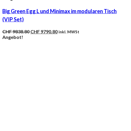
Big Green Egg L und Minimax im modularen Tisch
(VIP Set)
Ursprünglicher
Aktueller
CHF
9838.80
CHF
9790.80
inkl. MWSt
Preis
Preis
Angebot!
war:
ist:
CHF 9838.80
CHF 9790.80.