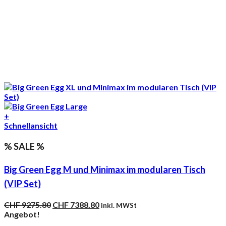
+
Schnellansicht
% SALE %
Big Green Egg M und Minimax im modularen Tisch
(VIP Set)
Ursprünglicher
Aktueller
CHF
9275.80
CHF
7388.80
inkl. MWSt
Preis
Preis
Angebot!
war:
ist: