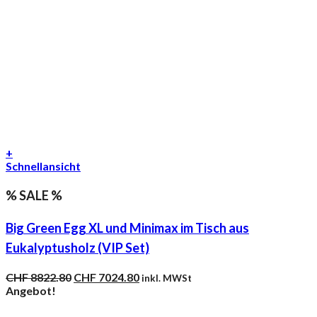
+
Schnellansicht
% SALE %
Big Green Egg XL und Minimax im Tisch aus
Eukalyptusholz (VIP Set)
Ursprünglicher
Aktueller
CHF
8822.80
CHF
7024.80
inkl. MWSt
Preis
Preis
Angebot!
war:
ist:
CHF 8822.80
CHF 7024.80.