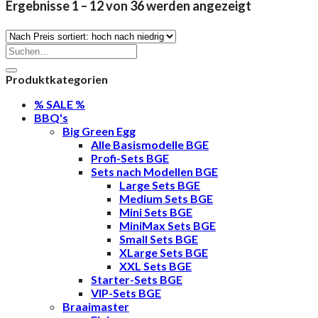
Nach
Ergebnisse 1 – 12 von 36 werden angezeigt
Preis
sortiert:
Suche
nach:
absteigend
Produktkategorien
% SALE %
BBQ's
Big Green Egg
Alle Basismodelle BGE
Profi-Sets BGE
Sets nach Modellen BGE
Large Sets BGE
Medium Sets BGE
Mini Sets BGE
MiniMax Sets BGE
Small Sets BGE
XLarge Sets BGE
XXL Sets BGE
Starter-Sets BGE
VIP-Sets BGE
Braaimaster