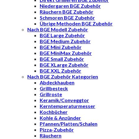
Niedergaren BGE Zubehör
Räuchern BGE Zubehör
Schmoren BGE Zubehör
Übrige Methoden BGE Zubehör
Nach BGE Modell Zubehör
BGE Large Zubehör
BGE Medium Zubehör
BGE Mini Zubehör
BGE MiniMax Zubehör
BGE Small Zubehör
BGE XLarge Zubehör
BGE XXL Zubehör
Nach BGE Zubehör Kategorien
Abdeckhauben
Grillbesteck
Grillroste
Keramik/Conveggtor
Kerntemperaturmesser
Kochbücher
Kohle & Anzünder
Pfannen/Platten/Schalen
Pizza-Zubehör
Räuchern