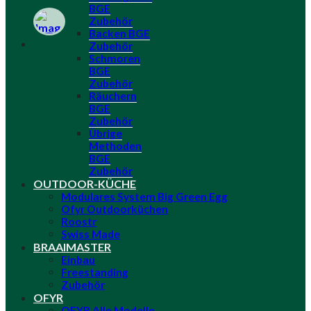
BGE
Zubehör
Backen BGE
Zubehör
Schmoren
BGE
Zubehör
Räuchern
BGE
Zubehör
Übrige
Methoden
BGE
Zubehör
OUTDOOR-KÜCHE
Modulares System Big Green Egg
Ofyr Outdoorküchen
Roostr
Swiss Made
BRAAIMASTER
Einbau
Freestanding
Zubehör
OFYR
OFYR Alle Modelle