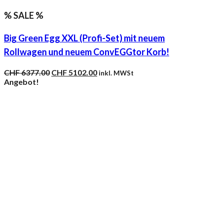
% SALE %
Big Green Egg XXL (Profi-Set) mit neuem
Rollwagen und neuem ConvEGGtor Korb!
Ursprünglicher
Aktueller
CHF
6377.00
CHF
5102.00
inkl. MWSt
Preis
Preis
Angebot!
war:
ist:
CHF 6377.00
CHF 5102.00.