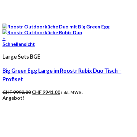
+
Schnellansicht
Large Sets BGE
Big Green Egg Large im Roostr Rubix Duo Tisch –
Profiset
Ursprünglicher
Aktueller
CHF
9992.00
CHF
9941.00
inkl. MWSt
Preis
Preis
Angebot!
war:
ist:
CHF 9992.00
CHF 9941.00.