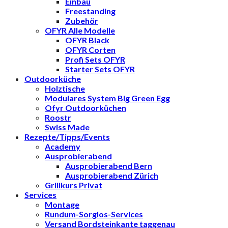
Einbau
Freestanding
Zubehör
OFYR Alle Modelle
OFYR Black
OFYR Corten
Profi Sets OFYR
Starter Sets OFYR
Outdoorküche
Holztische
Modulares System Big Green Egg
Ofyr Outdoorküchen
Roostr
Swiss Made
Rezepte/Tipps/Events
Academy
Ausprobierabend
Ausprobierabend Bern
Ausprobierabend Zürich
Grillkurs Privat
Services
Montage
Rundum-Sorglos-Services
Versand Bordsteinkante taggenau