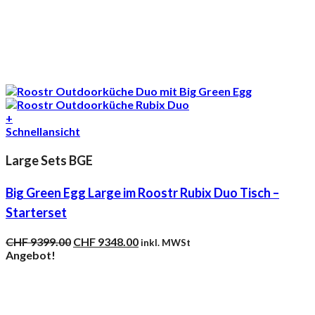
+
Schnellansicht
Large Sets BGE
Big Green Egg Large im Roostr Rubix Duo Tisch –
Starterset
Ursprünglicher
Aktueller
CHF
9399.00
CHF
9348.00
inkl. MWSt
Preis
Preis
Angebot!
war:
ist:
CHF 9399.00
CHF 9348.00.