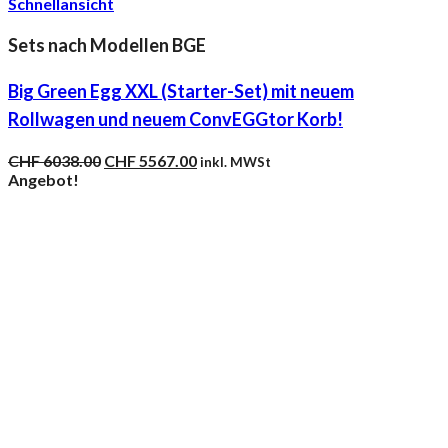
Schnellansicht
Sets nach Modellen BGE
Big Green Egg XXL (Starter-Set) mit neuem
Rollwagen und neuem ConvEGGtor Korb!
Ursprünglicher
Aktueller
CHF
6038.00
CHF
5567.00
inkl. MWSt
Preis
Preis
Angebot!
war:
ist:
CHF 6038.00
CHF 5567.00.