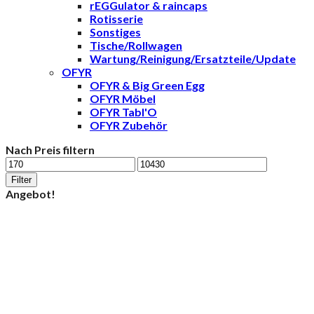
rEGGulator & raincaps
Rotisserie
Sonstiges
Tische/Rollwagen
Wartung/Reinigung/Ersatzteile/Update
OFYR
OFYR & Big Green Egg
OFYR Möbel
OFYR Tabl'O
OFYR Zubehör
Nach Preis filtern
Min.
Max.
Preis
Preis
Filter
Angebot!