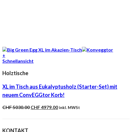
+
Schnellansicht
Holztische
XL im Tisch aus Eukalyptusholz (Starter-Set) mit
neuem ConvEGGtor Korb!
Ursprünglicher
Aktueller
CHF
5030.00
CHF
4979.00
inkl. MWSt
Preis
Preis
war:
ist:
CHF 5030.00
CHF 4979.00.
KONTAKT