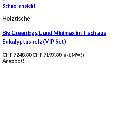
Schnellansicht
Holztische
Big Green Egg L und Minimax im Tisch aus
Eukalyptusholz (VIP Set)
Ursprünglicher
Aktueller
CHF
7248.80
CHF
7197.80
inkl. MWSt
Preis
Preis
Angebot!
war:
ist:
CHF 7248.80
CHF 7197.80.