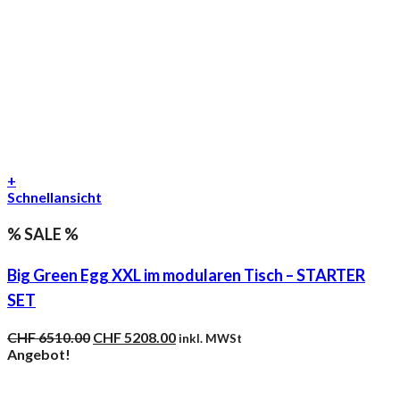
+
Schnellansicht
% SALE %
Big Green Egg XXL im modularen Tisch – STARTER
SET
Ursprünglicher
Aktueller
CHF
6510.00
CHF
5208.00
inkl. MWSt
Preis
Preis
Angebot!
war:
ist:
CHF 6510.00
CHF 5208.00.