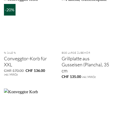
-20%
% SALE %
BGE LARGE ZUBEHÖR
Conveggtor-Korb für
Grillplatte aus
XXL
Gusseisen (Plancha), 35
cm
Ursprünglicher
Aktueller
CHF
170.00
CHF
136.00
Preis
Preis
inkl. MWSt
CHF
135.00
war:
ist:
inkl. MWSt
CHF 170.00
CHF 136.00.