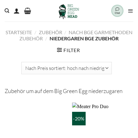
Zum
Inhalt
springen
STARTSEITE
/
ZUBEHÖR
/
NACH BGE GARMETHODEN
ZUBEHÖR
/
NIEDERGAREN BGE ZUBEHÖR
FILTER
Zubehör um auf dem Big Green Egg niederzugaren
-20%