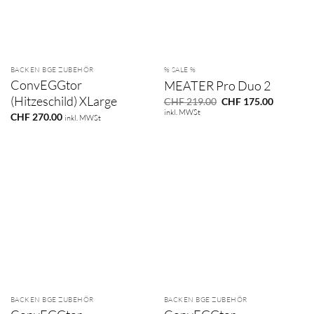
BACKEN BGE ZUBEHÖR
% SALE %
ConvEGGtor
MEATER Pro Duo 2
(Hitzeschild) XLarge
Ursprünglicher
Aktueller
CHF
219.00
CHF
175.00
Preis
Preis
inkl. MWSt
CHF
270.00
inkl. MWSt
war:
ist:
CHF 219.00
CHF 175.
BACKEN BGE ZUBEHÖR
BACKEN BGE ZUBEHÖR