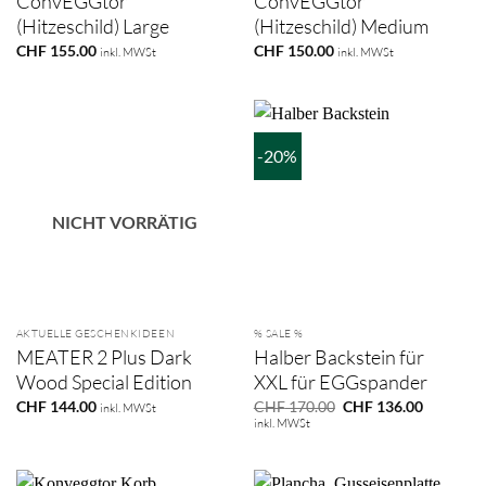
ConvEGGtor
ConvEGGtor
(Hitzeschild) Large
(Hitzeschild) Medium
CHF
155.00
CHF
150.00
inkl. MWSt
inkl. MWSt
-20%
NICHT VORRÄTIG
AKTUELLE GESCHENKIDEEN
% SALE %
MEATER 2 Plus Dark
Halber Backstein für
Wood Special Edition
XXL für EGGspander
Ursprünglicher
Aktueller
CHF
144.00
CHF
170.00
CHF
136.00
inkl. MWSt
Preis
Preis
inkl. MWSt
war:
ist:
CHF 170.00
CHF 136.