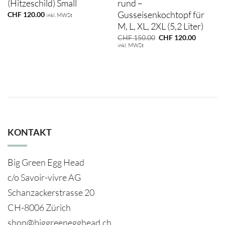
(Hitzeschild) Small
rund –
Gusseisenkochtopf für
CHF
120.00
inkl. MWSt
M, L, XL, 2XL (5,2 Liter)
Ursprünglicher
Aktueller
CHF
150.00
CHF
120.00
Preis
Preis
inkl. MWSt
war:
ist:
CHF 150.00
CHF 120.
KONTAKT
Big Green Egg Head
c/o Savoir-vivre AG
Schanzackerstrasse 20
CH-8006 Zürich
shop@biggreenegghead.ch