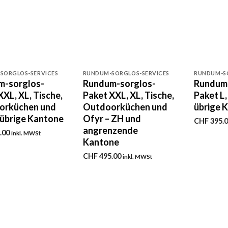
+
+
SORGLOS-SERVICES
RUNDUM-SORGLOS-SERVICES
RUNDUM-SO
m-sorglos-
Rundum-sorglos-
Rundum
XXL, XL, Tische,
Paket XXL, XL, Tische,
Paket L,
orküchen und
Outdoorküchen und
übrige 
 übrige Kantone
Ofyr – ZH und
CHF
395.
angrenzende
.00
inkl. MWSt
Kantone
CHF
495.00
inkl. MWSt