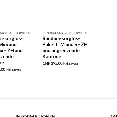
+
SORGLOS-SERVICES
RUNDUM-SORGLOS-SERVICES
m-sorglos-
Rundum-sorglos-
Mini und
Paket L, M und S – ZH
x – ZH und
und angrenzende
nzende
Kantone
ne
CHF
295.00
inkl. MWSt
.00
inkl. MWSt
INFORMATIONEN
ZA