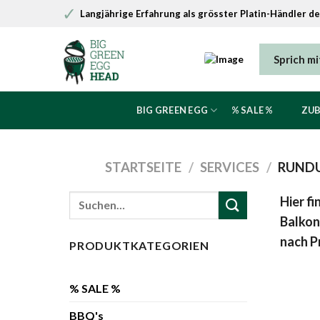
Zum
✓
Langjährige Erfahrung als grösster Platin-Händler d
Inhalt
springen
Sprich m
BIG GREEN EGG
% SALE %
ZU
STARTSEITE
/
SERVICES
/
RUNDU
Suche
Hier f
nach:
Balkon
nach P
PRODUKTKATEGORIEN
% SALE %
BBQ's