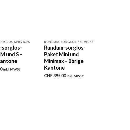
+
RGLOS-SERVICES
RUNDUM-SORGLOS-SERVICES
-sorglos-
Rundum-sorglos-
 M und S –
Paket Mini und
Kantone
Minimax – übrige
Kantone
00
inkl. MWSt
CHF
395.00
inkl. MWSt