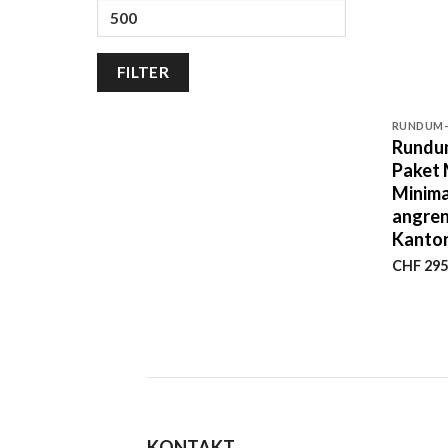
Max.
Preis
FILTER
+
RUNDUM-
Rundu
Paket 
Minima
angre
Kanto
CHF
295
KONTAKT