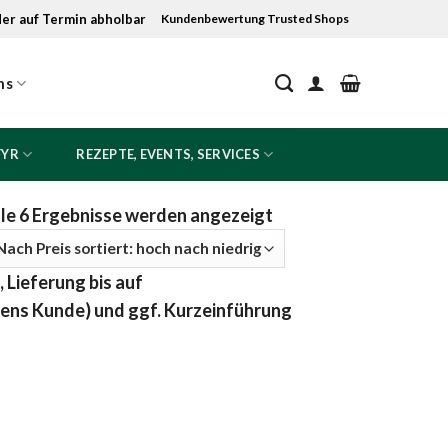
der auf Termin abholbar
Kundenbewertung Trusted Shops
ns
FYR
REZEPTE, EVENTS, SERVICES
Nach
le 6 Ergebnisse werden angezeigt
Preis
sortiert:
 Lieferung bis auf
absteigend
tens Kunde) und ggf. Kurzeinführung