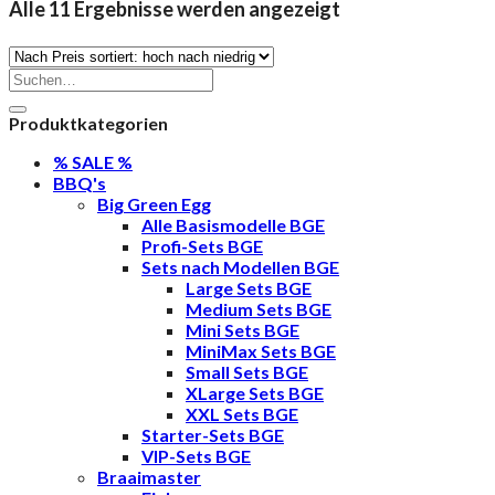
Nach
Alle 11 Ergebnisse werden angezeigt
Preis
sortiert:
Suche
nach:
absteigend
Produktkategorien
% SALE %
BBQ's
Big Green Egg
Alle Basismodelle BGE
Profi-Sets BGE
Sets nach Modellen BGE
Large Sets BGE
Medium Sets BGE
Mini Sets BGE
MiniMax Sets BGE
Small Sets BGE
XLarge Sets BGE
XXL Sets BGE
Starter-Sets BGE
VIP-Sets BGE
Braaimaster