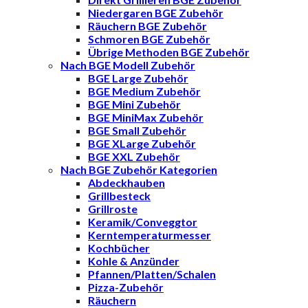
Niedergaren BGE Zubehör
Räuchern BGE Zubehör
Schmoren BGE Zubehör
Übrige Methoden BGE Zubehör
Nach BGE Modell Zubehör
BGE Large Zubehör
BGE Medium Zubehör
BGE Mini Zubehör
BGE MiniMax Zubehör
BGE Small Zubehör
BGE XLarge Zubehör
BGE XXL Zubehör
Nach BGE Zubehör Kategorien
Abdeckhauben
Grillbesteck
Grillroste
Keramik/Conveggtor
Kerntemperaturmesser
Kochbücher
Kohle & Anzünder
Pfannen/Platten/Schalen
Pizza-Zubehör
Räuchern