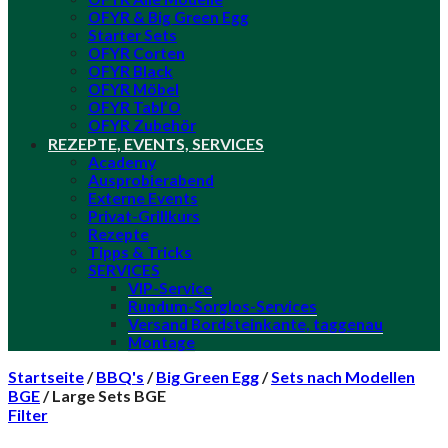
OFYR & Big Green Egg
Starter Sets
OFYR Corten
OFYR Black
OFYR Möbel
OFYR Tabl’O
OFYR Zubehör
REZEPTE, EVENTS, SERVICES
Academy
Ausprobierabend
Externe Events
Privat-Grillkurs
Rezepte
Tipps & Tricks
SERVICES
VIP-Service
Rundum-Sorglos-Services
Versand Bordsteinkante, taggenau
Montage
Startseite
/
BBQ's
/
Big Green Egg
/
Sets nach Modellen
BGE
/
Large Sets BGE
Filter