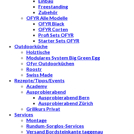
Einbau
Freestanding
Zubehör
OFYR Alle Modelle
OFYR Black
OFYR Corten
Profi Sets OFYR
Starter Sets OFYR
Outdoorküche
Holztische
Modulares System Big Green Egg
Ofyr Outdoorküchen
Roostr
Swiss Made
Rezepte/Tipps/Events
Academy
Ausprobierabend
Ausprobierabend Bern
Ausprobierabend Zürich
Grillkurs Privat
Services
Montage
Rundum-Sorglos-Services
Versand Bordsteinkante taggenau