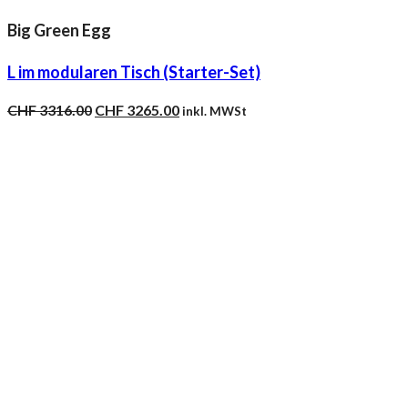
Big Green Egg
L im modularen Tisch (Starter-Set)
Ursprünglicher
Aktueller
CHF
3316.00
CHF
3265.00
inkl. MWSt
Preis
Preis
war:
ist:
CHF 3316.00
CHF 3265.00.