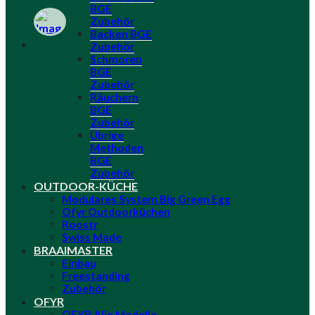
BGE
Zubehör
Backen BGE
Zubehör
Schmoren
BGE
Zubehör
Räuchern
BGE
Zubehör
Übrige
Methoden
BGE
Zubehör
OUTDOOR-KÜCHE
Modulares System Big Green Egg
Ofyr Outdoorküchen
Roostr
Swiss Made
BRAAIMASTER
Einbau
Freestanding
Zubehör
OFYR
OFYR Alle Modelle