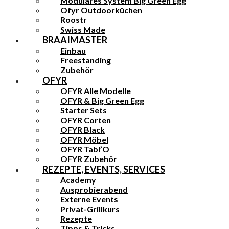
Modulares System Big Green Egg
Ofyr Outdoorküchen
Roostr
Swiss Made
BRAAIMASTER
Einbau
Freestanding
Zubehör
OFYR
OFYR Alle Modelle
OFYR & Big Green Egg
Starter Sets
OFYR Corten
OFYR Black
OFYR Möbel
OFYR Tabl’O
OFYR Zubehör
REZEPTE, EVENTS, SERVICES
Academy
Ausprobierabend
Externe Events
Privat-Grillkurs
Rezepte
Tipps & Tricks