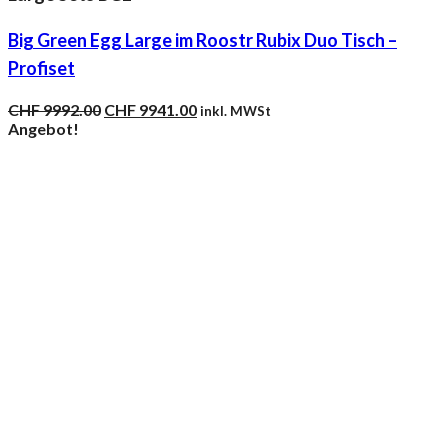
Big Green Egg Large im Roostr Rubix Duo Tisch –
Profiset
Ursprünglicher
Aktueller
CHF
9992.00
CHF
9941.00
inkl. MWSt
Preis
Preis
Angebot!
war:
ist:
CHF 9992.00
CHF 9941.00.