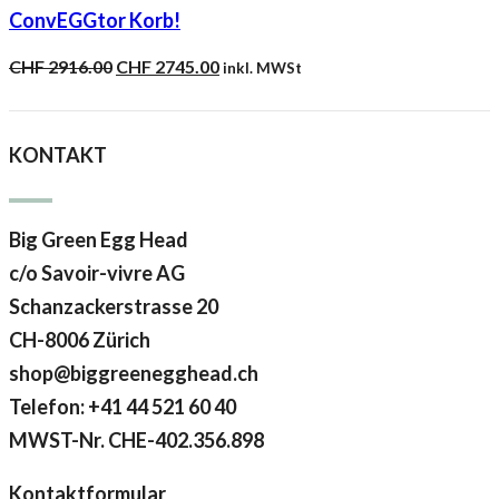
ConvEGGtor Korb!
Ursprünglicher
Aktueller
CHF
2916.00
CHF
2745.00
inkl. MWSt
Preis
Preis
war:
ist:
CHF 2916.00
CHF 2745.00.
KONTAKT
Big Green Egg Head
c/o Savoir-vivre AG
Schanzackerstrasse 20
CH-8006 Zürich
shop@biggreenegghead.ch
Telefon: +41 44 521 60 40
MWST-Nr.
CHE-402.356.898
Kontaktformular