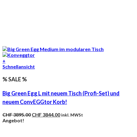
+
Schnellansicht
% SALE %
Big Green Egg L mit neuem Tisch (Profi-Set) und
neuem ConvEGGtor Korb!
Ursprünglicher
Aktueller
CHF
3895.00
CHF
3844.00
inkl. MWSt
Preis
Preis
Angebot!
war:
ist:
CHF 3895.00
CHF 3844.00.