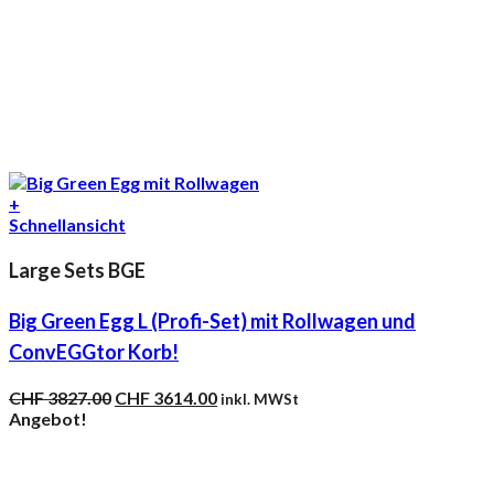
+
Schnellansicht
Large Sets BGE
Big Green Egg L (Profi-Set) mit Rollwagen und
ConvEGGtor Korb!
Ursprünglicher
Aktueller
CHF
3827.00
CHF
3614.00
inkl. MWSt
Preis
Preis
Angebot!
war:
ist:
CHF 3827.00
CHF 3614.00.