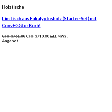
Holztische
L im Tisch aus Eukalyptusholz (Starter-Set) mit
ConvEGGtor Korb!
Ursprünglicher
Aktueller
CHF
3761.00
CHF
3710.00
inkl. MWSt
Preis
Preis
Angebot!
war:
ist:
CHF 3761.00
CHF 3710.00.