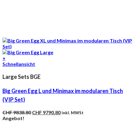
+
Schnellansicht
Large Sets BGE
Big Green Egg L und Minimax im modularen Tisch
(VIP Set)
Ursprünglicher
Aktueller
CHF
9838.80
CHF
9790.80
inkl. MWSt
Preis
Preis
Angebot!
war:
ist:
CHF 9838.80
CHF 9790.80.