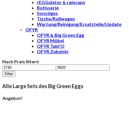
rEGGulator & raincaps
Rotisserie
Sonstiges
Tische/Rollwagen
Wartung/Reinigung/Ersatzteile/Update
OFYR
OFYR & Big Green Egg
OFYR Möbel
OFYR Tabl'O
OFYR Zubehör
Nach Preis filtern
Min.
Max.
Preis
Preis
Filter
Alle Large Sets des Big Green Eggs
Angebot!