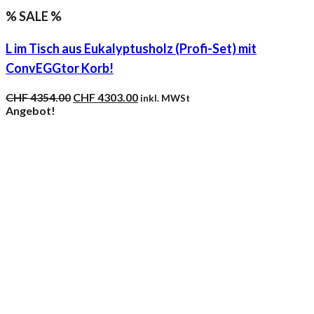
% SALE %
L im Tisch aus Eukalyptusholz (Profi-Set) mit
ConvEGGtor Korb!
Ursprünglicher
Aktueller
CHF
4354.00
CHF
4303.00
inkl. MWSt
Preis
Preis
Angebot!
war:
ist:
CHF 4354.00
CHF 4303.00.