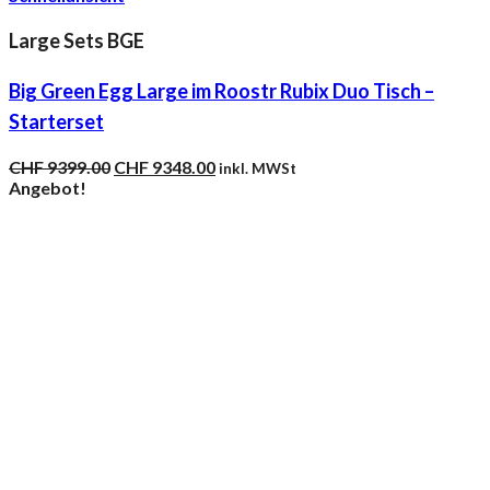
Large Sets BGE
Big Green Egg Large im Roostr Rubix Duo Tisch –
Starterset
Ursprünglicher
Aktueller
CHF
9399.00
CHF
9348.00
inkl. MWSt
Preis
Preis
Angebot!
war:
ist:
CHF 9399.00
CHF 9348.00.