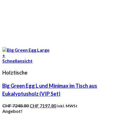
+
Schnellansicht
Holztische
Big Green Egg L und Minimax im Tisch aus
Eukalyptusholz (VIP Set)
Ursprünglicher
Aktueller
CHF
7248.80
CHF
7197.80
inkl. MWSt
Preis
Preis
Angebot!
war:
ist:
CHF 7248.80
CHF 7197.80.