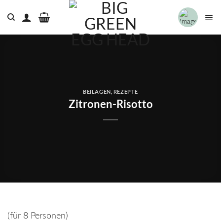
Zum
Inhalt
springen
BEILAGEN
,
REZEPTE
Zitronen-Risotto
(für 8 Personen)