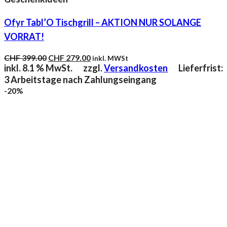
Ofyr Tabl’O Tischgrill – AKTION NUR SOLANGE
VORRAT!
Ursprünglicher
Aktueller
CHF
399.00
CHF
279.00
inkl. MWSt
Preis
Preis
inkl. 8.1 % MwSt.
zzgl.
Versandkosten
Lieferfrist:
war:
ist:
3 Arbeitstage nach Zahlungseingang
CHF 399.00
CHF 279.00.
-20%