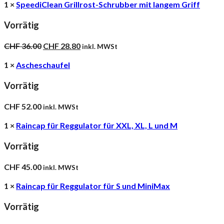
1 ×
SpeediClean Grillrost-Schrubber mit langem Griff
Vorrätig
Ursprünglicher
Aktueller
CHF
36.00
CHF
28.80
inkl. MWSt
Preis
Preis
war:
ist:
1 ×
Ascheschaufel
CHF 36.00
CHF 28.80.
Vorrätig
CHF
52.00
inkl. MWSt
1 ×
Raincap für Reggulator für XXL, XL, L und M
Vorrätig
CHF
45.00
inkl. MWSt
1 ×
Raincap für Reggulator für S und MiniMax
Vorrätig