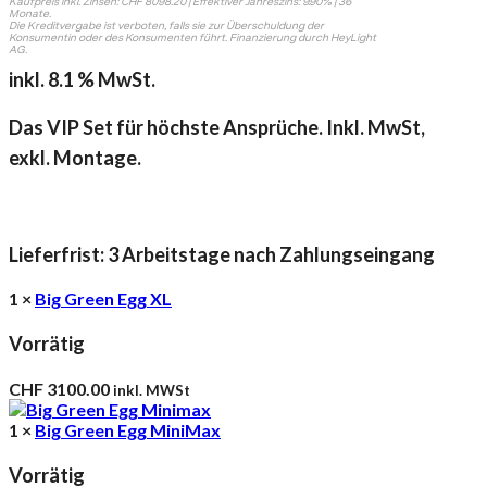
Kaufpreis inkl. Zinsen: CHF 8098.20 | Effektiver Jahreszins: 9.90% | 36
Monate.
Die Kreditvergabe ist verboten, falls sie zur Überschuldung der
Konsumentin oder des Konsumenten führt. Finanzierung durch HeyLight
AG.
inkl. 8.1 % MwSt.
Das VIP Set für höchste Ansprüche. Inkl. MwSt,
exkl. Montage.
Lieferfrist: 3 Arbeitstage nach Zahlungseingang
1 ×
Big Green Egg XL
Vorrätig
CHF
3100.00
inkl. MWSt
1 ×
Big Green Egg MiniMax
Vorrätig