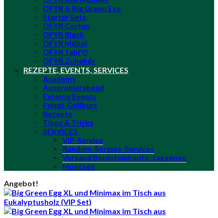
OFYR & Big Green Egg
Starter Sets
OFYR Corten
OFYR Black
OFYR Möbel
OFYR Tabl’O
OFYR Zubehör
REZEPTE, EVENTS, SERVICES
Academy
Ausprobierabend
Externe Events
Privat-Grillkurs
Rezepte
Tipps & Tricks
SERVICES
VIP-Service
Rundum-Sorglos-Services
Versand Bordsteinkante, taggenau
Montage
Angebot!