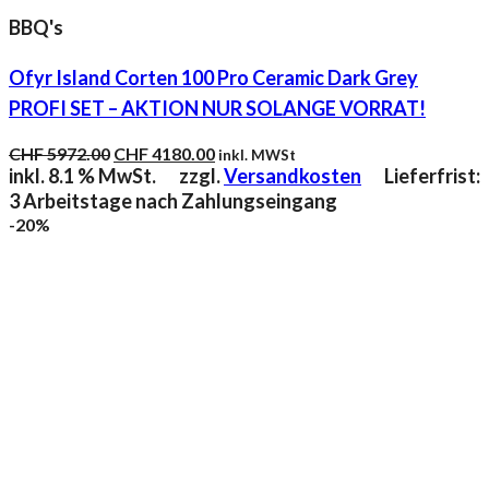
BBQ's
Ofyr Island Corten 100 Pro Ceramic Dark Grey
PROFI SET – AKTION NUR SOLANGE VORRAT!
Ursprünglicher
Aktueller
CHF
5972.00
CHF
4180.00
inkl. MWSt
Preis
Preis
inkl. 8.1 % MwSt.
zzgl.
Versandkosten
Lieferfrist:
war:
ist:
3 Arbeitstage nach Zahlungseingang
CHF 5972.00
CHF 4180.00.
-20%