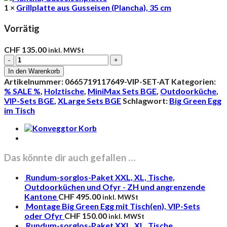
1 ×
Grillplatte aus Gusseisen (Plancha), 35 cm
Vorrätig
CHF
135.00
inkl. MWSt
Big
Green
In den Warenkorb
Egg
Artikelnummer:
0665719117649-VIP-SET-AT
Kategorien:
XL
% SALE %
,
Holztische
,
MiniMax Sets BGE
,
Outdoorküche
,
und
VIP-Sets BGE
,
XLarge Sets BGE
Schlagwort:
Big Green Egg
Minimax
im Tisch
im
Tisch
aus
Eukalyptusholz
(VIP
Das könnte dir auch gefallen …
Set)
Menge
Rundum-sorglos-Paket XXL, XL, Tische,
Outdoorküchen und Ofyr - ZH und angrenzende
Kantone
CHF
495.00
inkl. MWSt
Montage Big Green Egg mit Tisch(en), VIP-Sets
oder Ofyr
CHF
150.00
inkl. MWSt
Rundum-sorglos-Paket XXL, XL, Tische,