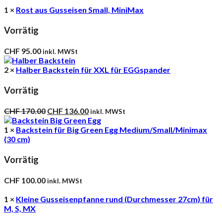
1 ×
Rost aus Gusseisen Small, MiniMax
Vorrätig
CHF
95.00
inkl. MWSt
2 ×
Halber Backstein für XXL für EGGspander
Vorrätig
Ursprünglicher
Aktueller
CHF
170.00
CHF
136.00
inkl. MWSt
Preis
Preis
war:
ist:
1 ×
Backstein für Big Green Egg Medium/Small/Minimax
CHF 170.00
CHF 136.00.
(30 cm)
Vorrätig
CHF
100.00
inkl. MWSt
1 ×
Kleine Gusseisenpfanne rund (Durchmesser 27cm) für
M, S, MX