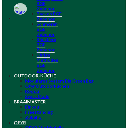
BGE
Zubehör
Backen BGE
Zubehör
Schmoren
BGE
Zubehör
Räuchern
BGE
Zubehör
Übrige
Methoden
BGE
Zubehör
OUTDOOR-KÜCHE
Modulares System Big Green Egg
Ofyr Outdoorküchen
Roostr
Swiss Made
BRAAIMASTER
Einbau
Freestanding
Zubehör
OFYR
OFYR Alle Modelle