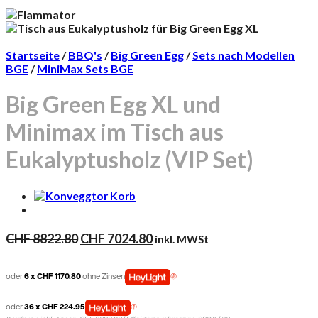
Startseite
/
BBQ's
/
Big Green Egg
/
Sets nach Modellen
BGE
/
MiniMax Sets BGE
Big Green Egg XL und
Minimax im Tisch aus
Eukalyptusholz (VIP Set)
Ursprünglicher
Aktueller
CHF
8822.80
CHF
7024.80
inkl. MWSt
Preis
Preis
war:
ist:
oder
6 x CHF 1170.80
ohne Zinsen
CHF 8822.80
CHF 7024.80.
oder
36 x CHF 224.95