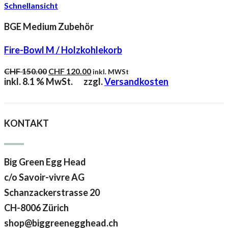
Schnellansicht
BGE Medium Zubehör
Fire-Bowl M / Holzkohlekorb
Ursprünglicher
Aktueller
CHF
150.00
CHF
120.00
inkl. MWSt
Preis
Preis
inkl. 8.1 % MwSt.
zzgl.
Versandkosten
war:
ist:
CHF 150.00
CHF 120.00.
KONTAKT
Big Green Egg Head
c/o Savoir-vivre AG
Schanzackerstrasse 20
CH-8006 Zürich
shop@biggreenegghead.ch