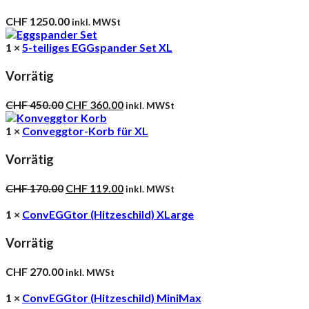
CHF
1250.00
inkl. MWSt
1 ×
5-teiliges EGGspander Set XL
Vorrätig
Ursprünglicher
Aktueller
CHF
450.00
CHF
360.00
inkl. MWSt
Preis
Preis
war:
ist:
1 ×
Conveggtor-Korb für XL
CHF 450.00
CHF 360.00.
Vorrätig
Ursprünglicher
Aktueller
CHF
170.00
CHF
119.00
inkl. MWSt
Preis
Preis
war:
ist:
1 ×
ConvEGGtor (Hitzeschild) XLarge
CHF 170.00
CHF 119.00.
Vorrätig
CHF
270.00
inkl. MWSt
1 ×
ConvEGGtor (Hitzeschild) MiniMax