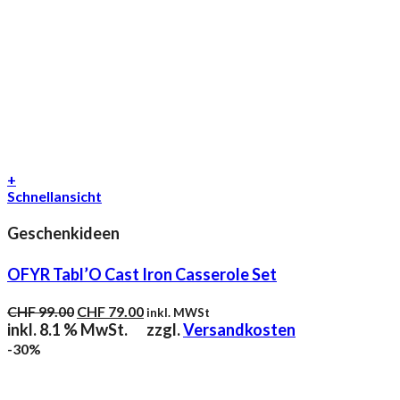
+
Schnellansicht
Geschenkideen
OFYR Tabl’O Cast Iron Casserole Set
Ursprünglicher
Aktueller
CHF
99.00
CHF
79.00
inkl. MWSt
Preis
Preis
inkl. 8.1 % MwSt.
zzgl.
Versandkosten
war:
ist:
-30%
CHF 99.00
CHF 79.00.