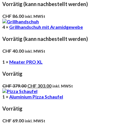
Vorrätig (kann nachbestellt werden)
CHF
86.00
inkl. MWSt
4 ×
Grillhandschuh mit Aramidgewebe
Vorrätig (kann nachbestellt werden)
CHF
40.00
inkl. MWSt
1 ×
Meater PRO XL
Vorrätig
Ursprünglicher
Aktueller
CHF
379.00
CHF
303.00
inkl. MWSt
Preis
Preis
war:
ist:
1 ×
Aluminium Pizza Schaufel
CHF 379.00
CHF 303.00.
Vorrätig
CHF
69.00
inkl. MWSt