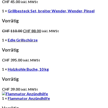
CHF
45.00
inkl. MWSt
1 ×
Grillbesteck Set, breiter Wender, Wender, Pinsel
Vorrätig
Ursprünglicher
Aktueller
CHF
110.00
CHF
88.00
inkl. MWSt
Preis
Preis
war:
ist:
1 ×
Edle Grillschürze
CHF 110.00
CHF 88.00.
Vorrätig
CHF
395.00
inkl. MWSt
1 ×
Holzkohle Buche, 10 kg
Vorrätig
CHF
39.00
inkl. MWSt
1 ×
Flammator Anzündhilfe