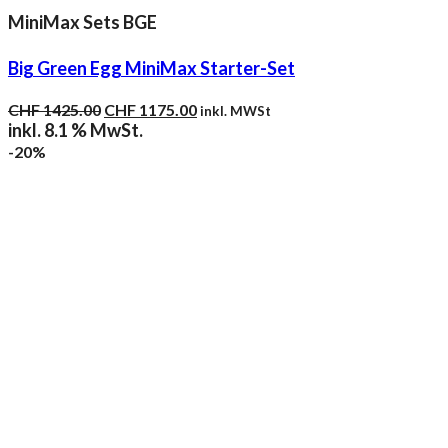
MiniMax Sets BGE
Big Green Egg MiniMax Starter-Set
Ursprünglicher
Aktueller
CHF
1425.00
CHF
1175.00
inkl. MWSt
Preis
Preis
inkl. 8.1 % MwSt.
war:
ist:
-20%
CHF 1425.00
CHF 1175.00.