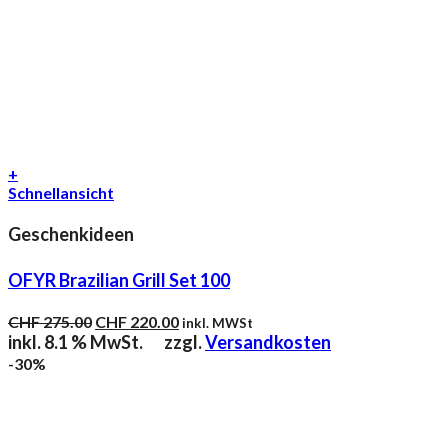
+
Schnellansicht
Geschenkideen
OFYR Brazilian Grill Set 100
Ursprünglicher
Aktueller
CHF
275.00
CHF
220.00
inkl. MWSt
Preis
Preis
inkl. 8.1 % MwSt.
zzgl.
Versandkosten
war:
ist:
-30%
CHF 275.00
CHF 220.00.