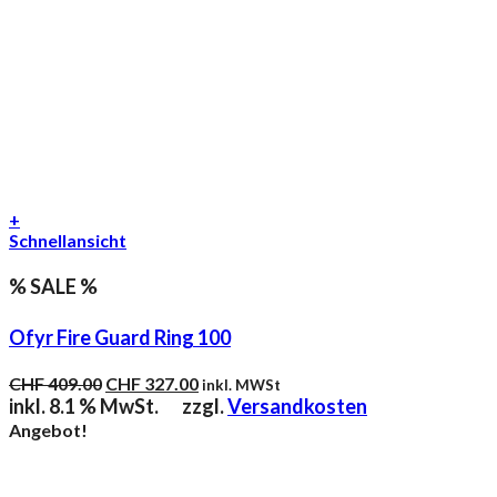
+
Schnellansicht
% SALE %
Ofyr Fire Guard Ring 100
Ursprünglicher
Aktueller
CHF
409.00
CHF
327.00
inkl. MWSt
Preis
Preis
inkl. 8.1 % MwSt.
zzgl.
Versandkosten
war:
ist:
Angebot!
CHF 409.00
CHF 327.00.