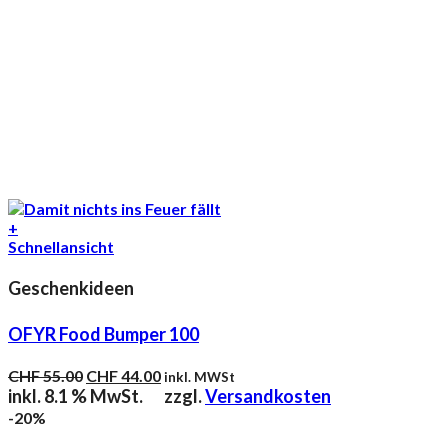
+
Schnellansicht
Geschenkideen
OFYR Food Bumper 100
Ursprünglicher
Aktueller
CHF
55.00
CHF
44.00
inkl. MWSt
Preis
Preis
inkl. 8.1 % MwSt.
zzgl.
Versandkosten
war:
ist:
-20%
CHF 55.00
CHF 44.00.