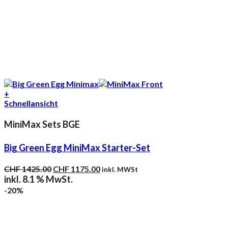
+
Schnellansicht
MiniMax Sets BGE
Big Green Egg MiniMax Starter-Set
Ursprünglicher
Aktueller
CHF
1425.00
CHF
1175.00
inkl. MWSt
Preis
Preis
inkl. 8.1 % MwSt.
war:
ist:
-20%
CHF 1425.00
CHF 1175.00.