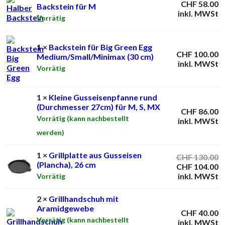
CHF
58.00
Backstein für M
inkl. MWSt
Vorrätig
1 ×
Backstein für Big Green Egg
CHF
100.00
Medium/Small/Minimax (30 cm)
inkl. MWSt
Vorrätig
1 ×
Kleine Gusseisenpfanne rund
(Durchmesser 27cm) für M, S, MX
CHF
86.00
Vorrätig (kann nachbestellt
inkl. MWSt
werden)
1 ×
Grillplatte aus Gusseisen
U
CHF
130.00
(Plancha), 26 cm
P
A
CHF
104.00
w
P
inkl. MWSt
Vorrätig
C
is
C
2 ×
Grillhandschuh mit
Aramidgewebe
CHF
40.00
Vorrätig (kann nachbestellt
inkl. MWSt