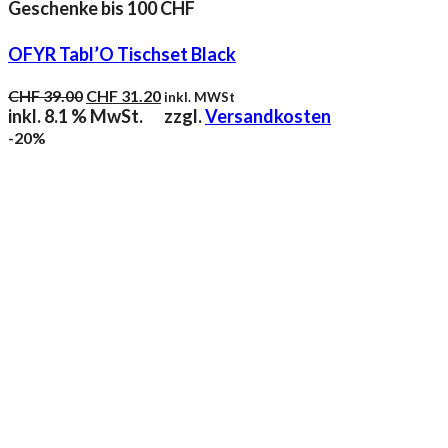
Geschenke bis 100 CHF
OFYR Tabl’O Tischset Black
Ursprünglicher
Aktueller
CHF
39.00
CHF
31.20
inkl. MWSt
Preis
Preis
inkl. 8.1 % MwSt.
zzgl.
Versandkosten
war:
ist:
-20%
CHF 39.00
CHF 31.20.