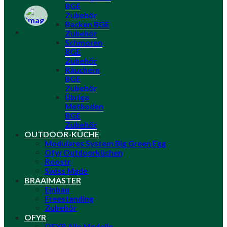
BGE
Zubehör
Backen BGE
Zubehör
Schmoren
BGE
Zubehör
Räuchern
BGE
Zubehör
Übrige
Methoden
BGE
Zubehör
OUTDOOR-KÜCHE
Modulares System Big Green Egg
Ofyr Outdoorküchen
Roostr
Swiss Made
BRAAIMASTER
Einbau
Freestanding
Zubehör
OFYR
OFYR Alle Modelle