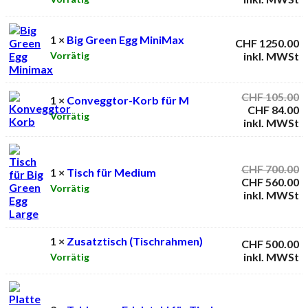
1 ×
Big Green Egg MiniMax
CHF
1250.00
inkl. MWSt
Vorrätig
U
CHF
105.00
1 ×
Conveggtor-Korb für M
P
A
CHF
84.00
Vorrätig
w
P
inkl. MWSt
C
is
C
U
CHF
700.00
1 ×
Tisch für Medium
P
A
CHF
560.00
Vorrätig
w
P
inkl. MWSt
C
is
C
1 ×
Zusatztisch (Tischrahmen)
CHF
500.00
inkl. MWSt
Vorrätig