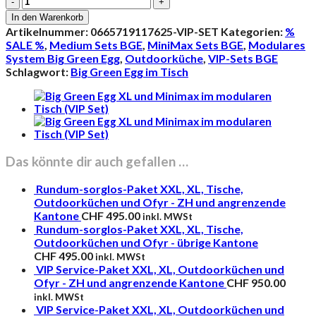
Green
In den Warenkorb
Egg
Artikelnummer:
0665719117625-VIP-SET
Kategorien:
%
M
SALE %
,
Medium Sets BGE
,
MiniMax Sets BGE
,
Modulares
und
System Big Green Egg
,
Outdoorküche
,
VIP-Sets BGE
Minimax
Schlagwort:
Big Green Egg im Tisch
im
modularen
Tisch
(VIP
Set)
Menge
Das könnte dir auch gefallen …
Rundum-sorglos-Paket XXL, XL, Tische,
Outdoorküchen und Ofyr - ZH und angrenzende
Kantone
CHF
495.00
inkl. MWSt
Rundum-sorglos-Paket XXL, XL, Tische,
Outdoorküchen und Ofyr - übrige Kantone
CHF
495.00
inkl. MWSt
VIP Service-Paket XXL, XL, Outdoorküchen und
Ofyr - ZH und angrenzende Kantone
CHF
950.00
inkl. MWSt
VIP Service-Paket XXL, XL, Outdoorküchen und