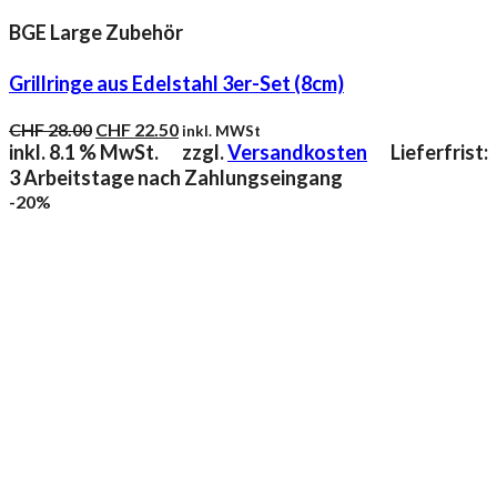
BGE Large Zubehör
Grillringe aus Edelstahl 3er-Set (8cm)
Ursprünglicher
Aktueller
CHF
28.00
CHF
22.50
inkl. MWSt
Preis
Preis
inkl. 8.1 % MwSt.
zzgl.
Versandkosten
Lieferfrist:
war:
ist:
3 Arbeitstage nach Zahlungseingang
CHF 28.00
CHF 22.50.
-20%