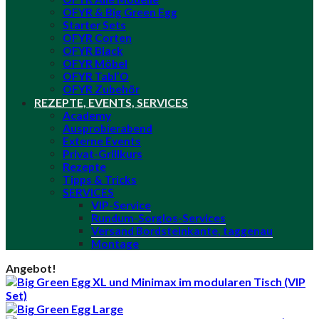
OFYR & Big Green Egg
Starter Sets
OFYR Corten
OFYR Black
OFYR Möbel
OFYR Tabl’O
OFYR Zubehör
REZEPTE, EVENTS, SERVICES
Academy
Ausprobierabend
Externe Events
Privat-Grillkurs
Rezepte
Tipps & Tricks
SERVICES
VIP-Service
Rundum-Sorglos-Services
Versand Bordsteinkante, taggenau
Montage
Angebot!