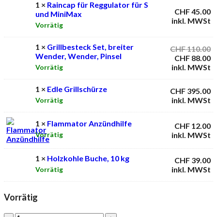
1 ×
Raincap für Reggulator für S
CHF
45.00
und MiniMax
inkl. MWSt
Vorrätig
1 ×
Grillbesteck Set, breiter
U
CHF
110.00
Wender, Wender, Pinsel
P
A
CHF
88.00
w
P
inkl. MWSt
Vorrätig
C
is
C
1 ×
Edle Grillschürze
CHF
395.00
inkl. MWSt
Vorrätig
1 ×
Flammator Anzündhilfe
CHF
12.00
inkl. MWSt
Vorrätig
1 ×
Holzkohle Buche, 10 kg
CHF
39.00
inkl. MWSt
Vorrätig
Vorrätig
Big