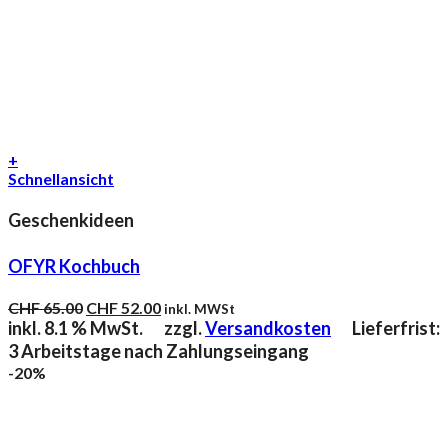
+
Schnellansicht
Geschenkideen
OFYR Kochbuch
Ursprünglicher
Aktueller
CHF
65.00
CHF
52.00
inkl. MWSt
Preis
Preis
inkl. 8.1 % MwSt.
zzgl.
Versandkosten
Lieferfrist:
war:
ist:
3 Arbeitstage nach Zahlungseingang
CHF 65.00
CHF 52.00.
-20%