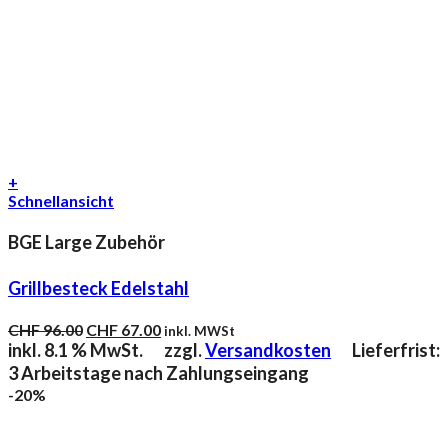
+
Schnellansicht
BGE Large Zubehör
Grillbesteck Edelstahl
Ursprünglicher
Aktueller
CHF
96.00
CHF
67.00
inkl. MWSt
Preis
Preis
inkl. 8.1 % MwSt.
zzgl.
Versandkosten
Lieferfrist:
war:
ist:
3 Arbeitstage nach Zahlungseingang
CHF 96.00
CHF 67.00.
-20%