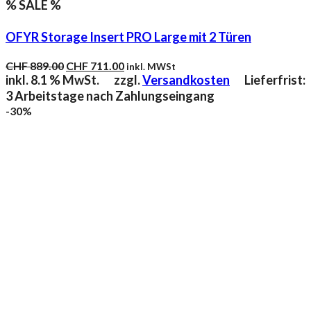
% SALE %
OFYR Storage Insert PRO Large mit 2 Türen
Ursprünglicher
Aktueller
CHF
889.00
CHF
711.00
inkl. MWSt
Preis
Preis
inkl. 8.1 % MwSt.
zzgl.
Versandkosten
Lieferfrist:
war:
ist:
3 Arbeitstage nach Zahlungseingang
CHF 889.00
CHF 711.00.
-30%