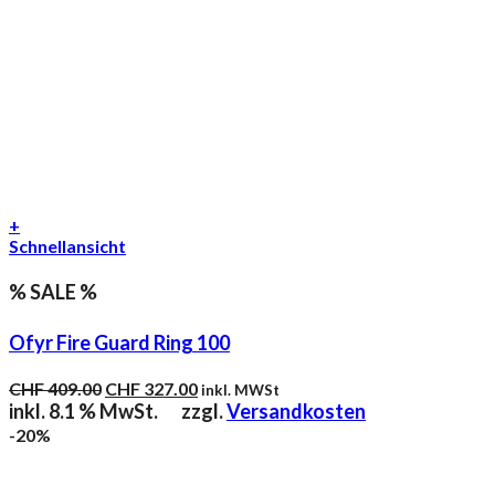
+
Schnellansicht
% SALE %
Ofyr Fire Guard Ring 100
Ursprünglicher
Aktueller
CHF
409.00
CHF
327.00
inkl. MWSt
Preis
Preis
inkl. 8.1 % MwSt.
zzgl.
Versandkosten
war:
ist:
-20%
CHF 409.00
CHF 327.00.