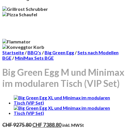
Startseite
/
BBQ's
/
Big Green Egg
/
Sets nach Modellen
BGE
/
MiniMax Sets BGE
Big Green Egg M und Minimax
im modularen Tisch (VIP Set)
Ursprünglicher
Aktueller
CHF
9275.80
CHF
7388.80
inkl. MWSt