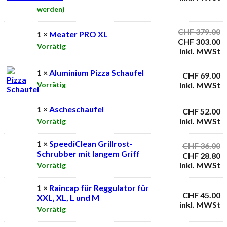
werden)
U
CHF
379.00
1 ×
Meater PRO XL
P
A
CHF
303.00
Vorrätig
w
P
inkl. MWSt
C
is
C
1 ×
Aluminium Pizza Schaufel
CHF
69.00
inkl. MWSt
Vorrätig
1 ×
Ascheschaufel
CHF
52.00
inkl. MWSt
Vorrätig
1 ×
SpeediClean Grillrost-
U
CHF
36.00
Schrubber mit langem Griff
P
A
CHF
28.80
w
P
inkl. MWSt
Vorrätig
C
is
C
1 ×
Raincap für Reggulator für
CHF
45.00
XXL, XL, L und M
inkl. MWSt
Vorrätig