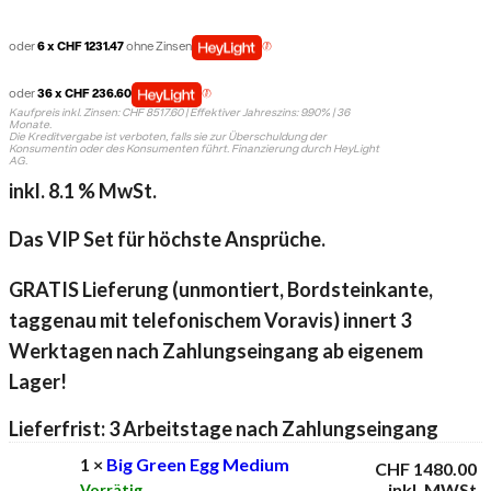
Preis
Preis
war:
ist:
oder
6 x CHF 1231.47
ohne Zinsen
CHF 9275.80
CHF 7388.80.
oder
36 x CHF 236.60
Kaufpreis inkl. Zinsen: CHF 8517.60 | Effektiver Jahreszins: 9.90% | 36
Monate.
Die Kreditvergabe ist verboten, falls sie zur Überschuldung der
Konsumentin oder des Konsumenten führt. Finanzierung durch HeyLight
AG.
inkl. 8.1 % MwSt.
Das VIP Set für höchste Ansprüche.
GRATIS Lieferung (unmontiert, Bordsteinkante,
taggenau mit telefonischem Voravis) innert 3
Werktagen nach Zahlungseingang ab eigenem
Lager!
Lieferfrist: 3 Arbeitstage nach Zahlungseingang
1 ×
Big Green Egg Medium
CHF
1480.00
inkl. MWSt
Vorrätig