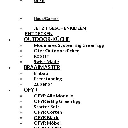
OFYR
Haus/Garten
JETZT GESCHENKIDEEN
ENTDECKEN
OUTDOOR-KÜCHE
Modulares System Big Green Egg
Ofyr Outdoorküchen
Roostr
Swiss Made
BRAAIMASTER
Einbau
Freestanding
Zubehör
OFYR
OFYR Alle Modelle
OFYR & Big Green Egg
Starter Sets
OFYR Corten
OFYR Black
OFYR Möbel