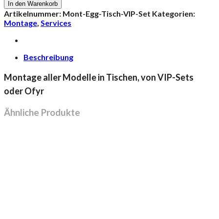
Big
In den Warenkorb
Green
Artikelnummer:
Mont-Egg-Tisch-VIP-Set
Kategorien:
Egg
Montage
,
Services
mit
Tisch(en),
VIP-
Sets
Beschreibung
oder
Ofyr
Montage aller Modelle in Tischen, von VIP-Sets
Menge
oder Ofyr
Ähnliche Produkte