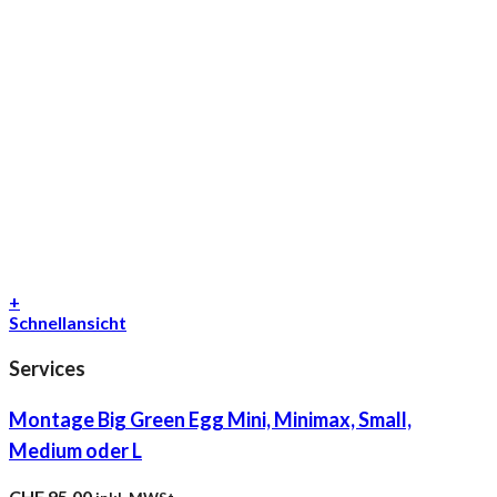
+
Schnellansicht
Services
Montage Big Green Egg Mini, Minimax, Small,
Medium oder L
CHF
95.00