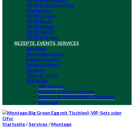
OFYR & Big Green Egg
Starter Sets
OFYR Corten
OFYR Black
OFYR Möbel
OFYR Tabl’O
OFYR Zubehör
REZEPTE, EVENTS, SERVICES
Academy
Ausprobierabend
Externe Events
Privat-Grillkurs
Rezepte
Tipps & Tricks
SERVICES
VIP-Service
Rundum-Sorglos-Services
Versand Bordsteinkante, taggenau
Montage
Startseite
/
Services
/
Montage