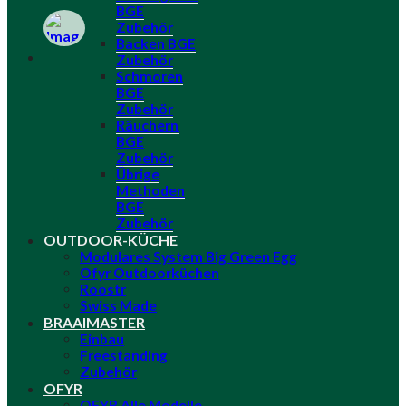
BGE
Zubehör
Backen BGE
Zubehör
Schmoren
BGE
Zubehör
Räuchern
BGE
Zubehör
Übrige
Methoden
BGE
Zubehör
OUTDOOR-KÜCHE
Modulares System Big Green Egg
Ofyr Outdoorküchen
Roostr
Swiss Made
BRAAIMASTER
Einbau
Freestanding
Zubehör
OFYR
OFYR Alle Modelle