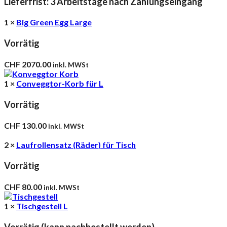
Lieferfrist: 3 Arbeitstage nach Zahlungseingang
1 ×
Big Green Egg Large
Vorrätig
CHF
2070.00
inkl. MWSt
1 ×
Conveggtor-Korb für L
Vorrätig
CHF
130.00
inkl. MWSt
2 ×
Laufrollensatz (Räder) für Tisch
Vorrätig
CHF
80.00
inkl. MWSt
1 ×
Tischgestell L
Vorrätig (kann nachbestellt werden)