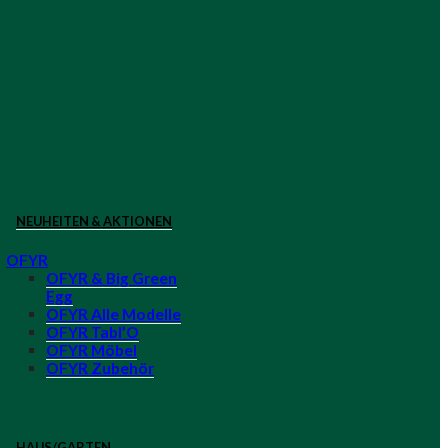
NEUHEITEN & AKTIONEN
OFYR
OFYR & Big Green
Egg
OFYR Alle Modelle
OFYR Tabl’O
OFYR Möbel
OFYR Zubehör
HAUS/GARTEN