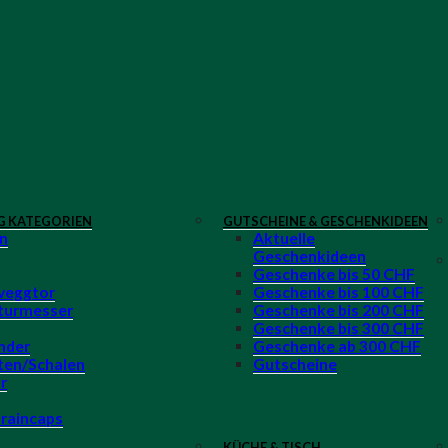
G KATEGORIEN
GUTSCHEINE & GESCHENKIDEEN
n
Aktuelle
Geschenkideen
Geschenke bis 50 CHF
veggtor
Geschenke bis 100 CHF
turmesser
Geschenke bis 200 CHF
Geschenke bis 300 CHF
nder
Geschenke ab 300 CHF
ten/Schalen
Gutscheine
r
 raincaps
KÜCHE & TISCH