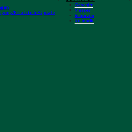
Geschirr
agen
Messer
igung/Ersatzteile/Update
Schürzen
Kulinarik