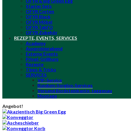
OFYR & Big Green Egg
Starter Sets
OFYR Corten
OFYR Black
OFYR Möbel
OFYR Tabl’O
OFYR Zubehör
REZEPTE, EVENTS, SERVICES
Academy
Ausprobierabend
Externe Events
Privat-Grillkurs
Rezepte
Tipps & Tricks
SERVICES
VIP-Service
Rundum-Sorglos-Services
Versand Bordsteinkante, taggenau
Montage
Angebot!