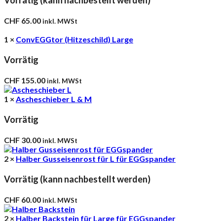
CHF
65.00
inkl. MWSt
1 ×
ConvEGGtor (Hitzeschild) Large
Vorrätig
CHF
155.00
inkl. MWSt
1 ×
Ascheschieber L & M
Vorrätig
CHF
30.00
inkl. MWSt
2 ×
Halber Gusseisenrost für L für EGGspander
Vorrätig (kann nachbestellt werden)
CHF
60.00
inkl. MWSt
2 ×
Halber Backstein für Large für EGGspander