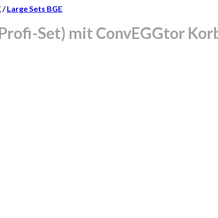
E
/
Large Sets BGE
(Profi-Set) mit ConvEGGtor Kor