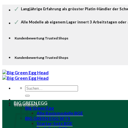
Zum
✓
Langjährige Erfahrung als grösster Platin-Händler der Sch
Inhalt
springen
✓
Alle Modelle ab eigenem Lager innert 3 Arbeitstagen oder 
Kundenbewertung Trusted Shops
Kundenbewertung Trusted Shops
Suche
nach:
BIG GREEN EGG
Warenkorb
Big Green Egg
Alle Basismodelle BGE
BIG GREEN EGG SETS
Starter-Sets BGE