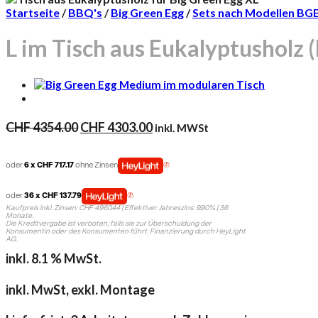
Startseite
/
BBQ's
/
Big Green Egg
/
Sets nach Modellen BG
L im Tisch aus Eukalyptusholz 
Ursprünglicher
Aktueller
CHF
4354.00
CHF
4303.00
inkl. MWSt
Preis
Preis
war:
ist:
oder
6 x CHF 717.17
ohne Zinsen
CHF 4354.00
CHF 4303.00.
oder
36 x CHF 137.79
Kaufpreis inkl. Zinsen: CHF 4960.44 | Effektiver Jahreszins: 9.90% | 36
Monate.
Die Kreditvergabe ist verboten, falls sie zur Überschuldung der
Konsumentin oder des Konsumenten führt. Finanzierung durch HeyLight
AG.
inkl. 8.1 % MwSt.
inkl. MwSt, exkl. Montage