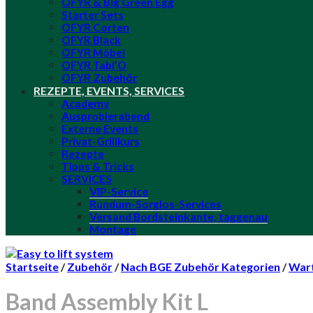
OFYR & Big Green Egg
Starter Sets
OFYR Corten
OFYR Black
OFYR Möbel
OFYR Tabl’O
OFYR Zubehör
REZEPTE, EVENTS, SERVICES
Academy
Ausprobierabend
Externe Events
Privat-Grillkurs
Rezepte
Tipps & Tricks
SERVICES
VIP-Service
Rundum-Sorglos-Services
Versand Bordsteinkante, taggenau
Montage
Startseite
/
Zubehör
/
Nach BGE Zubehör Kategorien
/
Wart
Band Assembly Kit L