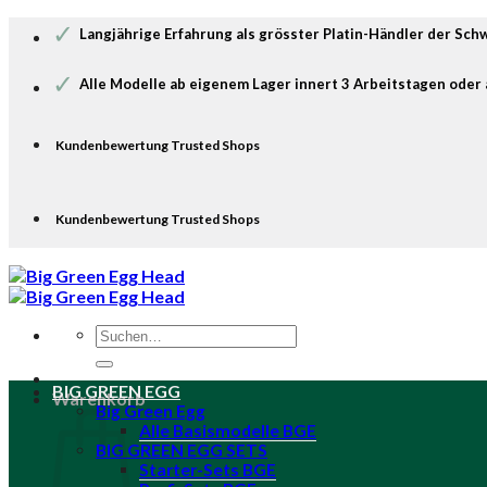
Zum
✓
Langjährige Erfahrung als grösster Platin-Händler der Sch
Inhalt
springen
✓
Alle Modelle ab eigenem Lager innert 3 Arbeitstagen oder 
Kundenbewertung Trusted Shops
Kundenbewertung Trusted Shops
Suche
nach:
BIG GREEN EGG
Warenkorb
Big Green Egg
Alle Basismodelle BGE
BIG GREEN EGG SETS
Starter-Sets BGE