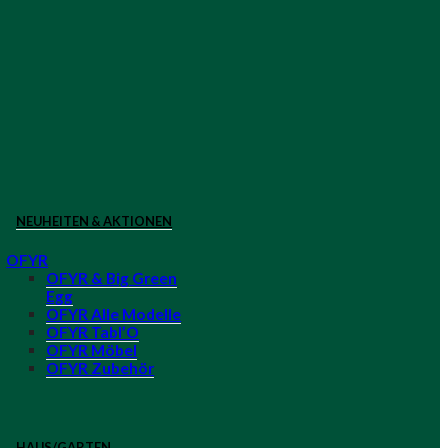
NEUHEITEN & AKTIONEN
OFYR
OFYR & Big Green
Egg
OFYR Alle Modelle
OFYR Tabl’O
OFYR Möbel
OFYR Zubehör
HAUS/GARTEN