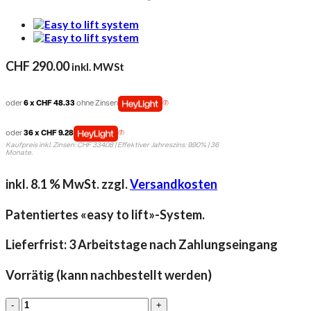
CHF
290.00
inkl. MWSt
oder
6 x CHF 48.33
ohne Zinsen
oder
36 x CHF 9.28
Kaufpreis inkl. Zinsen: CHF 334.08 | Effektiver Jahreszins: 9.90% | 36
Monate.
inkl. 8.1 % MwSt.
zzgl.
Versandkosten
Patentiertes «easy to lift»-System.
Lieferfrist: 3 Arbeitstage nach Zahlungseingang
Vorrätig (kann nachbestellt werden)
Band