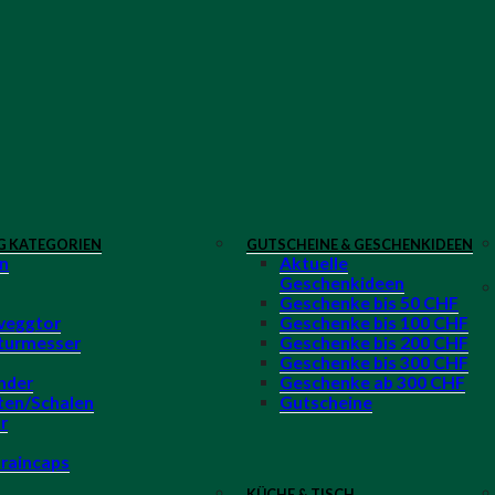
G KATEGORIEN
GUTSCHEINE & GESCHENKIDEEN
n
Aktuelle
Geschenkideen
Geschenke bis 50 CHF
veggtor
Geschenke bis 100 CHF
turmesser
Geschenke bis 200 CHF
Geschenke bis 300 CHF
nder
Geschenke ab 300 CHF
ten/Schalen
Gutscheine
r
 raincaps
KÜCHE & TISCH