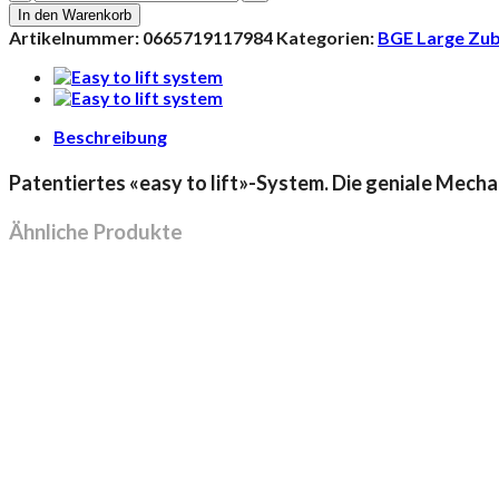
Assembly
In den Warenkorb
Kit
Artikelnummer:
0665719117984
Kategorien:
BGE Large Zu
L
Menge
Beschreibung
Patentiertes «easy to lift»-System. Die geniale Mech
Ähnliche Produkte