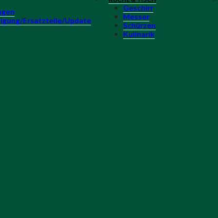
Geschirr
agen
Messer
igung/Ersatzteile/Update
Schürzen
Kulinarik