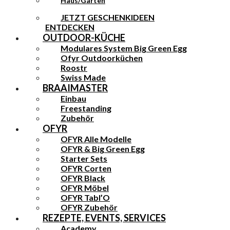
Haus/Garten
JETZT GESCHENKIDEEN
ENTDECKEN
OUTDOOR-KÜCHE
Modulares System Big Green Egg
Ofyr Outdoorküchen
Roostr
Swiss Made
BRAAIMASTER
Einbau
Freestanding
Zubehör
OFYR
OFYR Alle Modelle
OFYR & Big Green Egg
Starter Sets
OFYR Corten
OFYR Black
OFYR Möbel
OFYR Tabl’O
OFYR Zubehör
REZEPTE, EVENTS, SERVICES
Academy