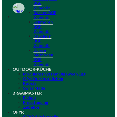
BGE
Zubehör
Backen BGE
Zubehör
Schmoren
BGE
Zubehör
Räuchern
BGE
Zubehör
Übrige
Methoden
BGE
Zubehör
OUTDOOR-KÜCHE
Modulares System Big Green Egg
Ofyr Outdoorküchen
Roostr
Swiss Made
BRAAIMASTER
Einbau
Freestanding
Zubehör
OFYR
OFYR Alle Modelle