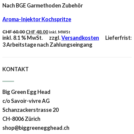
Nach BGE Garmethoden Zubehör
Aroma-Injektor Kochspritze
Ursprünglicher
Aktueller
CHF
60.00
CHF
48.00
inkl. MWSt
Preis
Preis
inkl. 8.1 % MwSt.
zzgl.
Versandkosten
Lieferfrist:
war:
ist:
3 Arbeitstage nach Zahlungseingang
CHF 60.00
CHF 48.00.
KONTAKT
Big Green Egg Head
c/o Savoir-vivre AG
Schanzackerstrasse 20
CH-8006 Zürich
shop@biggreenegghead.ch