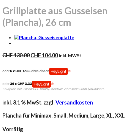
Grillplatte aus Gusseisen
(Plancha), 26 cm
Ursprünglicher
Aktueller
CHF
130.00
CHF
104.00
inkl. MWSt
Preis
Preis
war:
ist:
oder
6 x CHF 17.33
ohne Zinsen
CHF 130.00
CHF 104.00.
oder
36 x CHF 3.33
Kaufpreis inkl. Zinsen: CHF 119.88 | Effektiver Jahreszins: 9.90% | 36 Monate.
inkl. 8.1 % MwSt.
zzgl.
Versandkosten
Plancha für Minimax, Small, Medium, Large, XL, XXL
Vorrätig