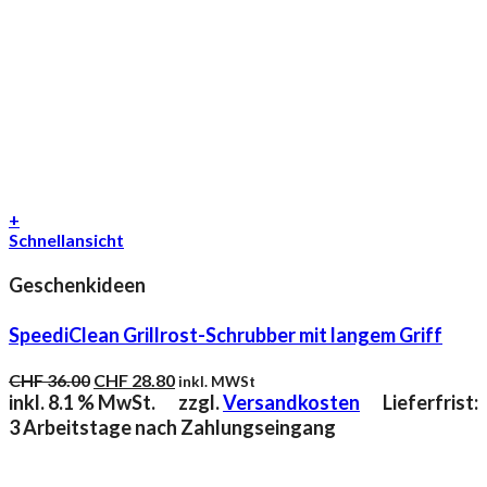
+
Schnellansicht
Geschenkideen
SpeediClean Grillrost-Schrubber mit langem Griff
Ursprünglicher
Aktueller
CHF
36.00
CHF
28.80
inkl. MWSt
Preis
Preis
inkl. 8.1 % MwSt.
zzgl.
Versandkosten
Lieferfrist:
war:
ist:
3 Arbeitstage nach Zahlungseingang
CHF 36.00
CHF 28.80.