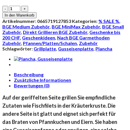
Grillplatte
aus
In den Warenkorb
Gusseisen
Artikelnummer:
0665719127853
Kategorien:
% SALE %
,
(Plancha),
BGE Medium Zubehör
,
BGE MiniMax Zubehör
,
BGE Small
26
Zubehör
,
Direkt Grillieren BGE Zubehör
,
Geschenke bis
cm
200 CHF
,
Geschenkideen
,
Nach BGE Garmethoden
Menge
Zubehör
,
Pfannen/Platten/Schalen
,
Zubehör
Schlagwörter:
Grillplatte
,
Gusseisenplatte
,
Plancha
Beschreibung
Zusätzliche Informationen
Bewertungen (0)
Auf der geriffelten Seite grillen Sie empfindliche
Zutaten wie Fischfilets in der Kräuterkruste. Die
andere Seite ist glatt und eignet sich perfekt für
das Braten von Pfannkuchen und Eiern. Sie haben
eine Gusseisenpfanne oder erwägen, eine solche