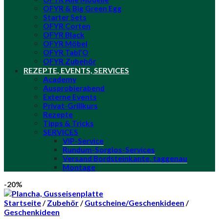
OFYR & Big Green Egg
Starter Sets
OFYR Corten
OFYR Black
OFYR Möbel
OFYR Tabl’O
OFYR Zubehör
REZEPTE, EVENTS, SERVICES
Academy
Ausprobierabend
Externe Events
Privat-Grillkurs
Rezepte
Tipps & Tricks
SERVICES
VIP-Service
Rundum-Sorglos-Services
Versand Bordsteinkante, taggenau
Montage
-20%
Startseite
/
Zubehör
/
Gutscheine/Geschenkideen
/
Geschenkideen