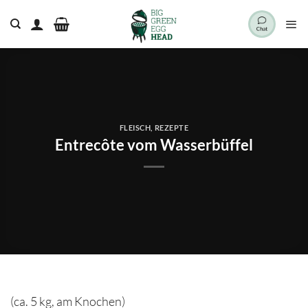
Zum
Inhalt
springen
FLEISCH
,
REZEPTE
Entrecôte vom Wasserbüffel
(ca. 5 kg, am Knochen)