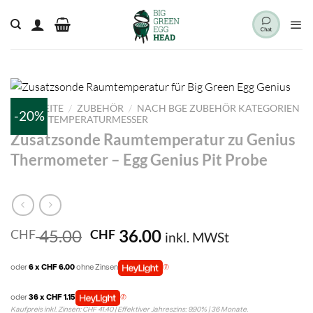
Zum
Inhalt
springen
/
/
STARTSEITE
ZUBEHÖR
NACH BGE ZUBEHÖR KATEGORIEN
-20%
/
KERNTEMPERATURMESSER
Zusatzsonde Raumtemperatur zu Genius
Thermometer – Egg Genius Pit Probe
Ursprünglicher
Aktueller
45.00
36.00
CHF
CHF
inkl. MWSt
Preis
Preis
war:
ist:
oder
6 x CHF 6.00
ohne Zinsen
CHF 45.00
CHF 36.00.
oder
36 x CHF 1.15
Kaufpreis inkl. Zinsen: CHF 41.40 | Effektiver Jahreszins: 9.90% | 36 Monate.