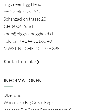
Big Green Egg Head
c/o Savoir-vivre AG
Schanzackerstrasse 20
CH-8006 Zürich
shop@biggreenegghead.ch
Telefon: +41 44 521 60 40
MWST-Nr.
CHE-402.356.898
Kontaktformular
INFORMATIONEN
Über uns
Warum ein Big Green Egg?
Welches Big Green Egg passt zu mir?