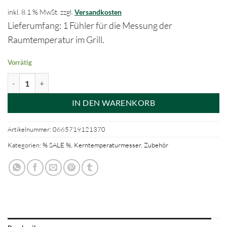
inkl. 8.1 % MwSt.
zzgl.
Versandkosten
Lieferumfang: 1 Fühler für die Messung der
Raumtemperatur im Grill.
Vorrätig
Zusatzsonde Raumtemperatur zu Genius Thermometer - Egg Genius P
IN DEN WARENKORB
Artikelnummer:
0665719121370
Kategorien:
% SALE %
,
Kerntemperaturmesser
,
Zubehör