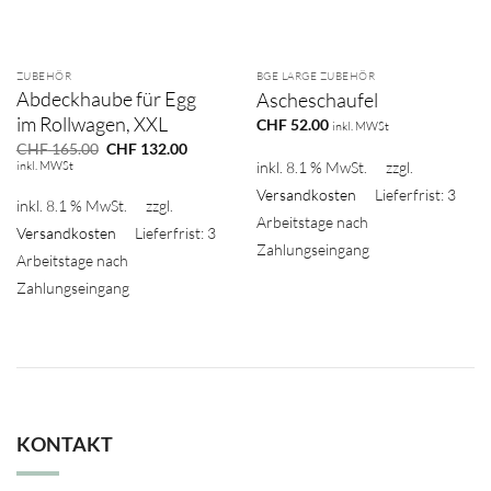
ZUBEHÖR
BGE LARGE ZUBEHÖR
Abdeckhaube für Egg
Ascheschaufel
im Rollwagen, XXL
CHF
52.00
inkl. MWSt
Ursprünglicher
Aktueller
CHF
165.00
CHF
132.00
Preis
Preis
inkl. MWSt
inkl. 8.1 % MwSt.
zzgl.
war:
ist:
CHF 165.00
CHF 132.00.
Versandkosten
Lieferfrist: 3
inkl. 8.1 % MwSt.
zzgl.
Arbeitstage nach
Versandkosten
Lieferfrist: 3
Zahlungseingang
Arbeitstage nach
Zahlungseingang
KONTAKT