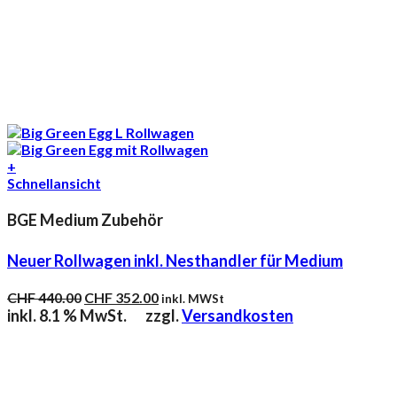
+
Schnellansicht
BGE Medium Zubehör
Neuer Rollwagen inkl. Nesthandler für Medium
Ursprünglicher
Aktueller
CHF
440.00
CHF
352.00
inkl. MWSt
Preis
Preis
inkl. 8.1 % MwSt.
zzgl.
Versandkosten
war:
ist:
CHF 440.00
CHF 352.00.