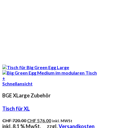
+
Schnellansicht
BGE XLarge Zubehör
Tisch für XL
Ursprünglicher
Aktueller
CHF
720.00
CHF
576.00
inkl. MWSt
Preis
Preis
inkl. 8.1 % MwSt.
zzgl.
Versandkosten