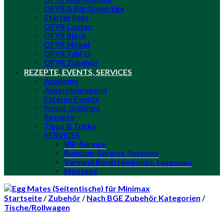
OFYR & Big Green Egg
Starter Sets
OFYR Corten
OFYR Black
OFYR Möbel
OFYR Tabl’O
OFYR Zubehör
REZEPTE, EVENTS, SERVICES
Academy
Ausprobierabend
Externe Events
Privat-Grillkurs
Rezepte
Tipps & Tricks
SERVICES
VIP-Service
Rundum-Sorglos-Services
Versand Bordsteinkante, taggenau
Montage
Startseite
/
Zubehör
/
Nach BGE Zubehör Kategorien
/
Tische/Rollwagen