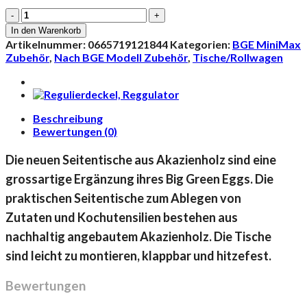
Egg
Mates
In den Warenkorb
(Seitentische)
Artikelnummer:
0665719121844
Kategorien:
BGE MiniMax
für
Zubehör
,
Nach BGE Modell Zubehör
,
Tische/Rollwagen
Minimax
Menge
Beschreibung
Bewertungen (0)
Die neuen Seitentische aus Akazienholz sind eine
grossartige Ergänzung ihres Big Green Eggs. Die
praktischen Seitentische zum Ablegen von
Zutaten und Kochutensilien bestehen aus
nachhaltig angebautem Akazienholz. Die Tische
sind leicht zu montieren, klappbar und hitzefest.
Bewertungen