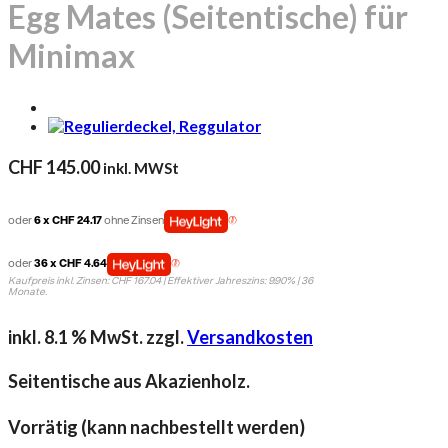
Egg Mates (Seitentische) für
Minimax
CHF
145.00
inkl. MWSt
oder
6 x CHF 24.17
ohne Zinsen
oder
36 x CHF 4.64
Kaufpreis inkl. Zinsen: CHF 167.04 | Effektiver Jahreszins: 9.90% | 36
Monate.
inkl. 8.1 % MwSt.
zzgl.
Versandkosten
Seitentische aus Akazienholz.
Vorrätig (kann nachbestellt werden)