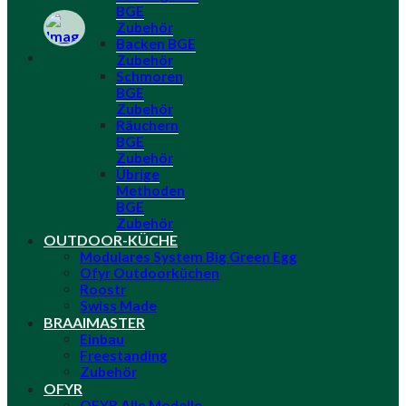
BGE
Zubehör
Backen BGE
Zubehör
Schmoren
BGE
Zubehör
Räuchern
BGE
Zubehör
Übrige
Methoden
BGE
Zubehör
OUTDOOR-KÜCHE
Modulares System Big Green Egg
Ofyr Outdoorküchen
Roostr
Swiss Made
BRAAIMASTER
Einbau
Freestanding
Zubehör
OFYR
OFYR Alle Modelle