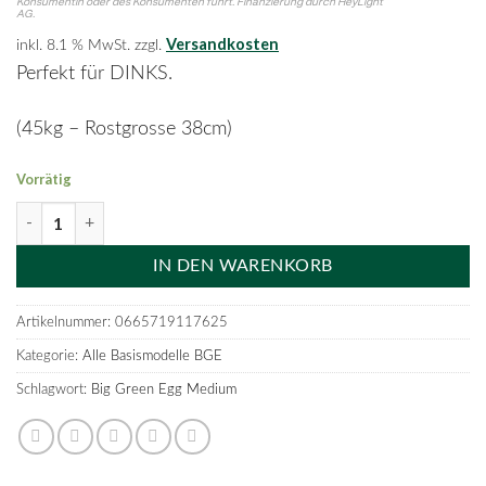
Konsumentin oder des Konsumenten führt. Finanzierung durch HeyLight
AG.
Versandkosten
inkl. 8.1 % MwSt.
zzgl.
Perfekt für DINKS.
(45kg – Rostgrosse 38cm)
Vorrätig
Big Green Egg Medium Menge
IN DEN WARENKORB
Artikelnummer:
0665719117625
Kategorie:
Alle Basismodelle BGE
Schlagwort:
Big Green Egg Medium