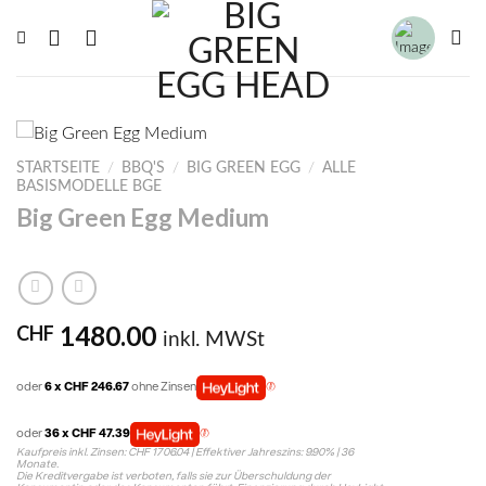
Zum
Inhalt
springen
STARTSEITE
/
BBQ'S
/
BIG GREEN EGG
/
ALLE
BASISMODELLE BGE
Big Green Egg Medium
1480.00
CHF
inkl. MWSt
oder
6 x CHF 246.67
ohne Zinsen
oder
36 x CHF 47.39
Kaufpreis inkl. Zinsen: CHF 1706.04 | Effektiver Jahreszins: 9.90% | 36
Monate.
Die Kreditvergabe ist verboten, falls sie zur Überschuldung der