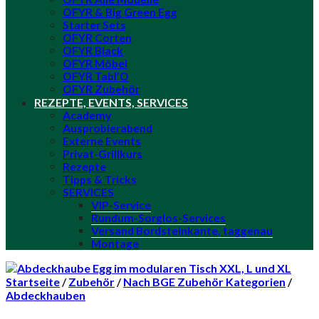
OFYR & Big Green Egg
Starter Sets
OFYR Corten
OFYR Black
OFYR Möbel
OFYR Tabl’O
OFYR Zubehör
REZEPTE, EVENTS, SERVICES
Academy
Ausprobierabend
Externe Events
Privat-Grillkurs
Rezepte
Tipps & Tricks
SERVICES
VIP-Service
Rundum-Sorglos-Services
Versand Bordsteinkante, taggenau
Montage
Startseite
/
Zubehör
/
Nach BGE Zubehör Kategorien
/
Abdeckhauben