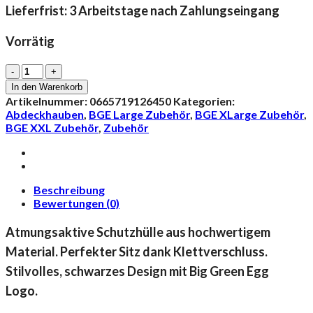
Lieferfrist: 3 Arbeitstage nach Zahlungseingang
Vorrätig
Abdeckhaube
Egg
In den Warenkorb
im
Artikelnummer:
0665719126450
Kategorien:
modularen
Abdeckhauben
,
BGE Large Zubehör
,
BGE XLarge Zubehör
,
Tisch
BGE XXL Zubehör
,
Zubehör
XXL,
L
und
XL
Menge
Beschreibung
Bewertungen (0)
Atmungsaktive Schutzhülle aus hochwertigem
Material. Perfekter Sitz dank Klettverschluss.
Stilvolles, schwarzes Design mit Big Green Egg
Logo.