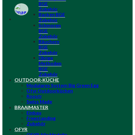
BGE
Zubehör
Backen BGE
Zubehör
Schmoren
BGE
Zubehör
Räuchern
BGE
Zubehör
Übrige
Methoden
BGE
Zubehör
OUTDOOR-KÜCHE
Modulares System Big Green Egg
Ofyr Outdoorküchen
Roostr
Swiss Made
BRAAIMASTER
Einbau
Freestanding
Zubehör
OFYR
OFYR Alle Modelle