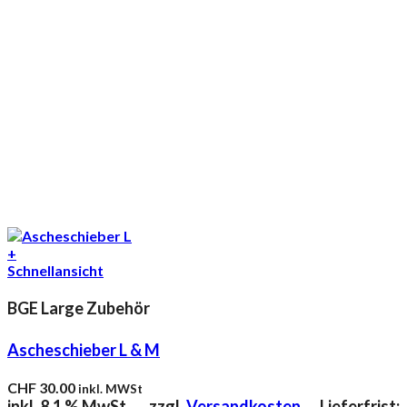
+
Schnellansicht
BGE Large Zubehör
Ascheschieber L & M
CHF
30.00
inkl. MWSt
inkl. 8.1 % MwSt.
zzgl.
Versandkosten
Lieferfrist: