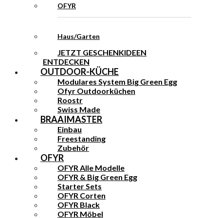
OFYR
Haus/Garten
JETZT GESCHENKIDEEN
ENTDECKEN
OUTDOOR-KÜCHE
Modulares System Big Green Egg
Ofyr Outdoorküchen
Roostr
Swiss Made
BRAAIMASTER
Einbau
Freestanding
Zubehör
OFYR
OFYR Alle Modelle
OFYR & Big Green Egg
Starter Sets
OFYR Corten
OFYR Black
OFYR Möbel