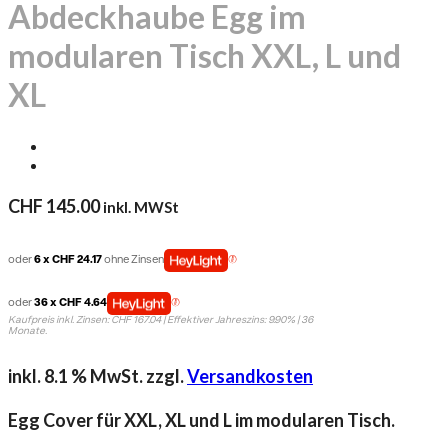
Abdeckhaube Egg im
modularen Tisch XXL, L und
XL
CHF
145.00
inkl. MWSt
oder
6 x CHF 24.17
ohne Zinsen
oder
36 x CHF 4.64
Kaufpreis inkl. Zinsen: CHF 167.04 | Effektiver Jahreszins: 9.90% | 36
Monate.
inkl. 8.1 % MwSt.
zzgl.
Versandkosten
Egg Cover für XXL, XL und L im modularen Tisch.