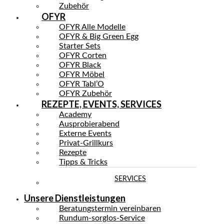
Zubehör
OFYR
OFYR Alle Modelle
OFYR & Big Green Egg
Starter Sets
OFYR Corten
OFYR Black
OFYR Möbel
OFYR Tabl’O
OFYR Zubehör
REZEPTE, EVENTS, SERVICES
Academy
Ausprobierabend
Externe Events
Privat-Grillkurs
Rezepte
Tipps & Tricks
SERVICES
Unsere Dienstleistungen
Beratungstermin vereinbaren
Rundum-sorglos-Service