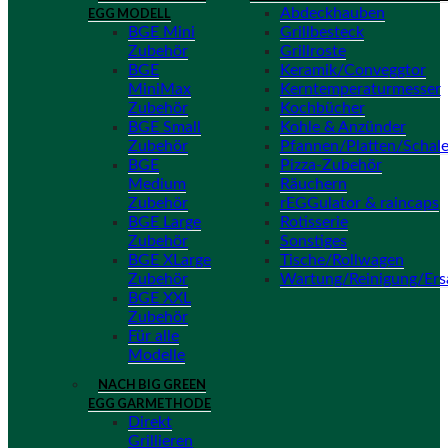
EGG MODELL
Abdeckhauben
BGE Mini
Grillbesteck
Zubehör
Grillroste
BGE
Keramik/Conveggtor
MiniMax
Kerntemperaturmesser
Zubehör
Kochbücher
BGE Small
Kohle & Anzünder
Zubehör
Pfannen/Platten/Schal
BGE
Pizza-Zubehör
Medium
Räuchern
Zubehör
rEGGulator & raincaps
BGE Large
Rotisserie
Zubehör
Sonstiges
BGE XLarge
Tische/Rollwagen
Zubehör
Wartung/Reinigung/Ers
BGE XXL
Zubehör
Für alle
Modelle
NACH BIG GREEN
EGG GARMETHODE
Direkt
Grillieren