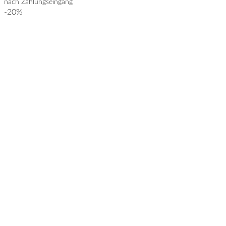
nach Zahlungseingang
CHF 32.00
CHF 25.00.
-20%