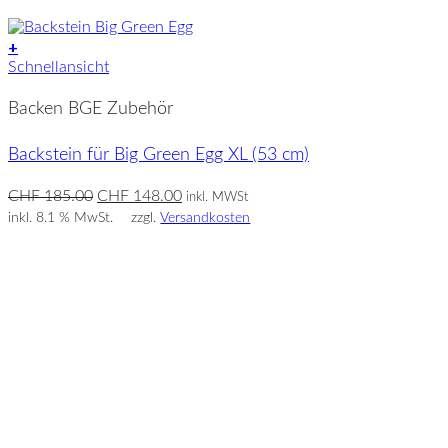
+
Schnellansicht
Backen BGE Zubehör
Backstein für Big Green Egg XL (53 cm)
Ursprünglicher
Aktueller
CHF
185.00
CHF
148.00
inkl. MWSt
Preis
Preis
inkl. 8.1 % MwSt.
zzgl.
Versandkosten
war:
ist:
CHF 185.00
CHF 148.00.