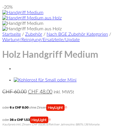
-20%
Startseite
/
Zubehör
/
Nach BGE Zubehör Kategorien
/
Wartung/Reinigung/Ersatzteile/Update
Holz Handgriff Medium
Ursprünglicher
Aktueller
CHF
60.00
CHF
48.00
inkl. MWSt
Preis
Preis
war:
ist:
oder
6 x CHF 8.00
ohne Zinsen
CHF 60.00
CHF 48.00.
oder
36 x CHF 1.53
Kaufpreis inkl. Zinsen: CHF 55.08 | Effektiver Jahreszins: 9.90% | 36 Monate.