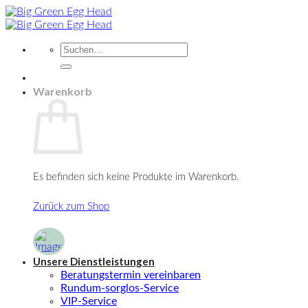
Zum
Inhalt
springen
Suche
nach:
Warenkorb
Es befinden sich keine Produkte im Warenkorb.
Zurück zum Shop
Unsere Dienstleistungen
Beratungstermin vereinbaren
Rundum-sorglos-Service
VIP-Service