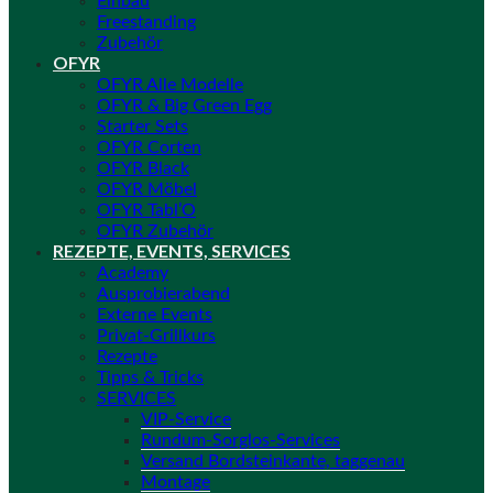
Einbau
Freestanding
Zubehör
OFYR
OFYR Alle Modelle
OFYR & Big Green Egg
Starter Sets
OFYR Corten
OFYR Black
OFYR Möbel
OFYR Tabl’O
OFYR Zubehör
REZEPTE, EVENTS, SERVICES
Academy
Ausprobierabend
Externe Events
Privat-Grillkurs
Rezepte
Tipps & Tricks
SERVICES
VIP-Service
Rundum-Sorglos-Services
Versand Bordsteinkante, taggenau
Montage