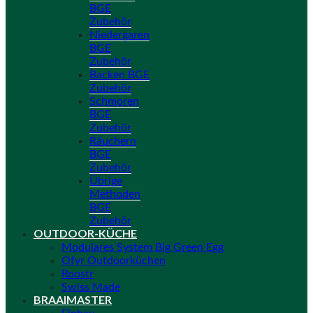
BGE
Zubehör
Niedergaren
BGE
Zubehör
Backen BGE
Zubehör
Schmoren
BGE
Zubehör
Räuchern
BGE
Zubehör
Übrige
Methoden
BGE
Zubehör
OUTDOOR-KÜCHE
Modulares System Big Green Egg
Ofyr Outdoorküchen
Roostr
Swiss Made
BRAAIMASTER