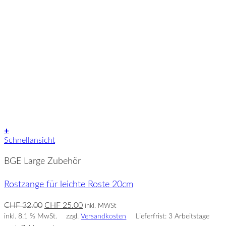
+
Schnellansicht
BGE Large Zubehör
Rostzange für leichte Roste 20cm
Ursprünglicher
Aktueller
CHF
32.00
CHF
25.00
inkl. MWSt
Preis
Preis
inkl. 8.1 % MwSt.
zzgl.
Versandkosten
Lieferfrist: 3 Arbeitstage
war:
ist: