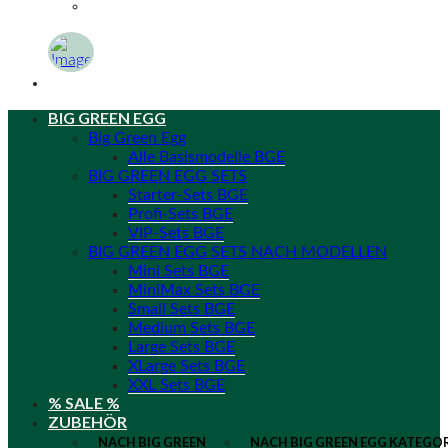
BIG GREEN EGG
Big Green Egg
Alle Basismodelle BGE
BIG GREEN EGG SETS
Starter-Sets BGE
Profi-Sets BGE
VIP-Sets BGE
BIG GREEN EGG SETS NACH MODELLEN
Mini Sets BGE
MiniMax Sets BGE
Small Sets BGE
Medium Sets BGE
Large Sets BGE
XLarge Sets BGE
XXL Sets BGE
% SALE %
ZUBEHÖR
NACH BIG GREEN
NACH BIG GREEN EGG KATEGO