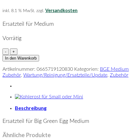
Versandkosten
inkl. 8.1 % MwSt.
zzgl.
Ersatzteil für Medium
Vorrätig
Holz
Handgriff
In den Warenkorb
Medium
Menge
Artikelnummer:
0665719120830
Kategorien:
BGE Medium
Zubehör
,
Wartung/Reinigung/Ersatzteile/Update
,
Zubehör
Beschreibung
Ersatzteil für Big Green Egg Medium
Ähnliche Produkte