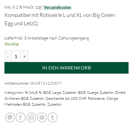
inkl. 8.1 % MwSt.
zzgl.
Versandkosten
Kompatibel mit Rotisserie L und XL von Big Green
Egg und LetzQ.
Lieferfrist: 3 Arbeitstage nach Zahlungseingang
Vorrätig
Bratenkorb / Tumbler Basket für Rotisserie Menge
IN DEN WARENKORB
Artikelnummer:
0665719128577
Kategorien:
% SALE %
,
BGE Large Zubehör
,
BGE XLarge Zubehör
,
Direkt
Grillieren BGE Zubehör
,
Geschenke bis 100 CHF
,
Rotisserie
,
Übrige
Methoden BGE Zubehör
,
Zubehör