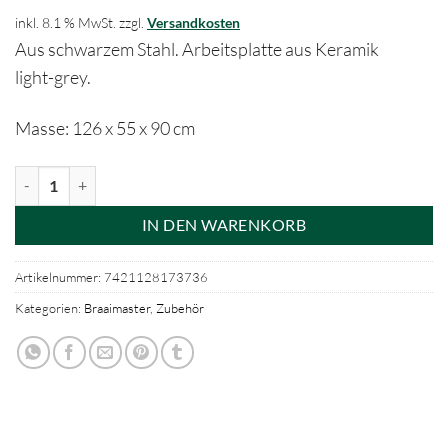
inkl. 8.1 % MwSt.
zzgl.
Versandkosten
Aus schwarzem Stahl. Arbeitsplatte aus Keramik
light-grey.
Masse: 126 x 55 x 90 cm
Braaimaster Side Table Duo Black ST2-CG Menge
IN DEN WARENKORB
Artikelnummer:
7421128173736
Kategorien:
Braaimaster
,
Zubehör