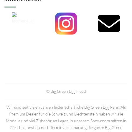
© Big Green Egg Head
Wir sind seit vielen Jahren leidenschaftliche Big Green Egg Fans. Als
Premium Dealer für die Schweiz und Liechtenstein haben wir alle
Modelle und viel Zubehör an Lager. In unserem Showroom mitten in
Zürich kannst du nach Terminvereinbarung die ganze Big Green