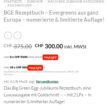
/
/
STARTSEITE
ZUBEHÖR
NACH BGE ZUBEHÖR KATEGORIEN
/
KOCHBÜCHER
BGE Rezeptbuch – Evergreens aus ganz
Europa – numerierte & limitierte Auflage!
Ursprünglicher
Aktueller
375.00
300.00
CHF
CHF
inkl. MWSt
Preis
Preis
war:
ist:
oder
6 x CHF 50.00
ohne Zinsen
CHF 375.00
CHF 300.00.
oder
36 x CHF 9.60
Kaufpreis inkl. Zinsen: CHF 345.60 | Effektiver Jahreszins: 9.90% | 36
Monate.
inkl. 8.1 % MwSt.
zzgl.
Versandkosten
Das Big Green Egg-Jubiläums Rezeptbuch, eine
Luxusausgabe mit Goldschnitt – – mit 2 LPs – in
numerierter & limitierter Auflage!