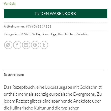
Vorrätig
IN DEN WARENKORB
Artikelnummer:
9789083367323
Kategorien:
% SALE %
,
Big Green Egg
,
Kochbücher
,
Zubehör
Beschreibung
Das Rezeptbuch, eine Luxusausgabe mit Goldschnitt,
enthält mehr als sechzig europäische Evergreens. Zu
jedem Rezept gibt es eine spannende Anekdote über
die kulinarische Kultur und die typischen