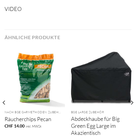
VIDEO
ÄHNLICHE PRODUKTE
NACH BGE GARMETHODEN ZUBEHÖR
BGE LARGE ZUBEHÖR
Abdeckhaube für Big
Räucherchips Pecan
Green Egg Large im
CHF
14.00
inkl. MWSt
Akazientisch