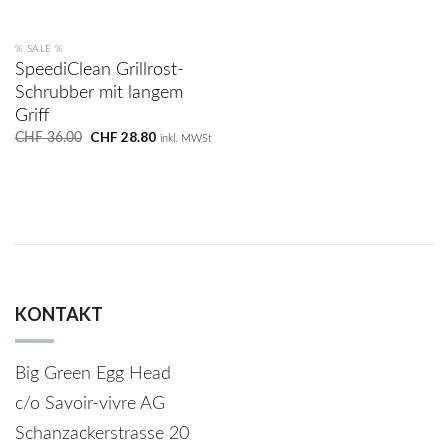
% SALE %
SpeediClean Grillrost-
Schrubber mit langem
Griff
Ursprünglicher
CHF
28.80
Aktueller
CHF
36.00
inkl. MWSt
Preis
Preis
war:
ist:
CHF 36.00
CHF 28.80.
KONTAKT
Big Green Egg Head
c/o Savoir-vivre AG
Schanzackerstrasse 20