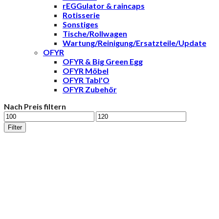
rEGGulator & raincaps
Rotisserie
Sonstiges
Tische/Rollwagen
Wartung/Reinigung/Ersatzteile/Update
OFYR
OFYR & Big Green Egg
OFYR Möbel
OFYR Tabl'O
OFYR Zubehör
Nach Preis filtern
Min.
Max.
Preis
Preis
Filter