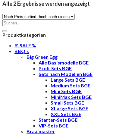
Nach
Alle 2 Ergebnisse werden angezeigt
Preis
sortiert:
Suche
nach:
absteigend
Produktkategorien
% SALE %
BBQ's
Big Green Egg
Alle Basismodelle BGE
Profi-Sets BGE
Sets nach Modellen BGE
Large Sets BGE
Medium Sets BGE
Mini Sets BGE
MiniMax Sets BGE
Small Sets BGE
XLarge Sets BGE
XXL Sets BGE
Starter-Sets BGE
VIP-Sets BGE
Braaimaster