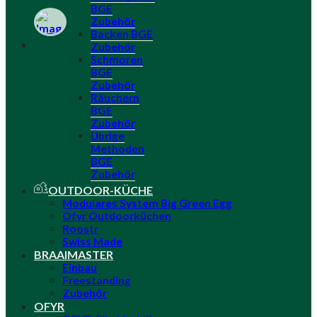
BGE
Zubehör
Backen BGE
Zubehör
Schmoren
BGE
Zubehör
Räuchern
BGE
Zubehör
Übrige
Methoden
BGE
Zubehör
OUTDOOR-KÜCHE
Modulares System Big Green Egg
Ofyr Outdoorküchen
Roostr
Swiss Made
BRAAIMASTER
Einbau
Freestanding
Zubehör
OFYR