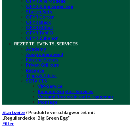
OFYR Alle Modelle
OFYR & Big Green Egg
Starter Sets
OFYR Corten
OFYR Black
OFYR Möbel
OFYR Tabl’O
OFYR Zubehör
REZEPTE, EVENTS, SERVICES
Academy
Ausprobierabend
Externe Events
Privat-Grillkurs
Rezepte
Tipps & Tricks
SERVICES
VIP-Service
Rundum-Sorglos-Services
Versand Bordsteinkante, taggenau
Montage
Startseite
/
Produkte verschlagwortet mit
„Regulierdeckel Big Green Egg“
Filter