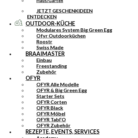
Haus/Garten
JETZT GESCHENKIDEEN
ENTDECKEN
OUTDOOR-KÜCHE
Modulares System Big Green Egg
Ofyr Outdoorküchen
Roostr
Swiss Made
BRAAIMASTER
Einbau
Freestanding
Zubehör
OFYR
OFYR Alle Modelle
OFYR & Big Green Egg
Starter Sets
OFYR Corten
OFYR Black
OFYR Möbel
OFYR Tabl’O
OFYR Zubehör
REZEPTE, EVENTS, SERVICES
Academy