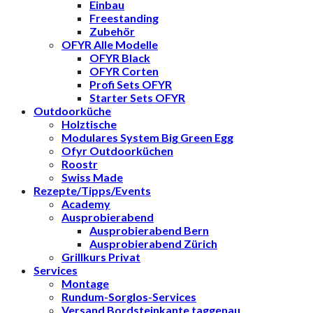
Einbau
Freestanding
Zubehör
OFYR Alle Modelle
OFYR Black
OFYR Corten
Profi Sets OFYR
Starter Sets OFYR
Outdoorküche
Holztische
Modulares System Big Green Egg
Ofyr Outdoorküchen
Roostr
Swiss Made
Rezepte/Tipps/Events
Academy
Ausprobierabend
Ausprobierabend Bern
Ausprobierabend Zürich
Grillkurs Privat
Services
Montage
Rundum-Sorglos-Services
Versand Bordsteinkante taggenau