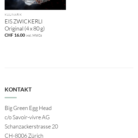
KULINARIK
EIS ZWICKERLI
Original (4 x 80 g)
CHF
16.00
inkl. MWSt
KONTAKT
Big Green Egg Head
c/o Savoir-vivre AG
Schanzackerstrasse 20
CH-8006 Zürich