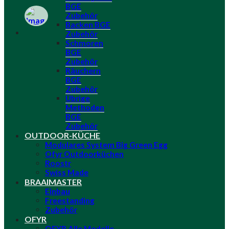
BGE
Zubehör
Backen BGE
Zubehör
Schmoren
BGE
Zubehör
Räuchern
BGE
Zubehör
Übrige
Methoden
BGE
Zubehör
OUTDOOR-KÜCHE
Modulares System Big Green Egg
Ofyr Outdoorküchen
Roostr
Swiss Made
BRAAIMASTER
Einbau
Freestanding
Zubehör
OFYR
OFYR Alle Modelle