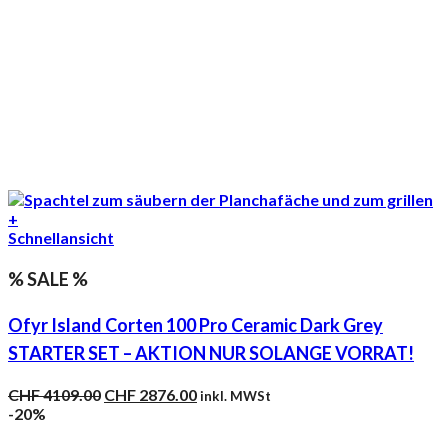
+
Schnellansicht
% SALE %
Ofyr Island Corten 100 Pro Ceramic Dark Grey
STARTER SET – AKTION NUR SOLANGE VORRAT!
Ursprünglicher
Aktueller
CHF
4109.00
CHF
2876.00
inkl. MWSt
Preis
Preis
-20%
war:
ist: