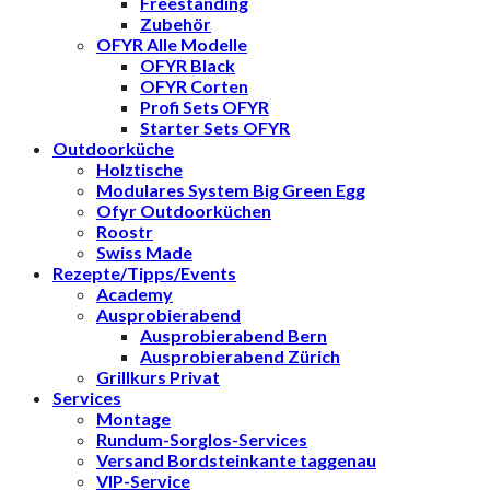
Freestanding
Zubehör
OFYR Alle Modelle
OFYR Black
OFYR Corten
Profi Sets OFYR
Starter Sets OFYR
Outdoorküche
Holztische
Modulares System Big Green Egg
Ofyr Outdoorküchen
Roostr
Swiss Made
Rezepte/Tipps/Events
Academy
Ausprobierabend
Ausprobierabend Bern
Ausprobierabend Zürich
Grillkurs Privat
Services
Montage
Rundum-Sorglos-Services
Versand Bordsteinkante taggenau
VIP-Service