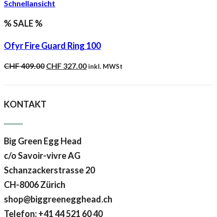
Schnellansicht
% SALE %
Ofyr Fire Guard Ring 100
Ursprünglicher
Aktueller
CHF
409.00
CHF
327.00
inkl. MWSt
Preis
Preis
war:
ist:
CHF 409.00
CHF 327.00.
KONTAKT
Big Green Egg Head
c/o Savoir-vivre AG
Schanzackerstrasse 20
CH-8006 Zürich
shop@biggreenegghead.ch
Telefon: +41 44 521 60 40