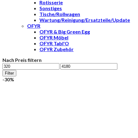
Rotisserie
Sonstiges
Tische/Rollwagen
Wartung/Reinigung/Ersatzteile/Update
OFYR
OFYR & Big Green Egg
OFYR Möbel
OFYR Tabl'O
OFYR Zubehör
Nach Preis filtern
Min.
Max.
Preis
Preis
Filter
-30%