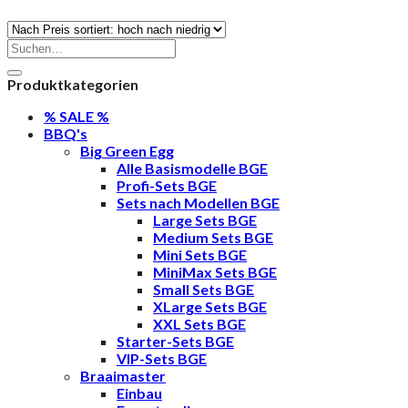
Preis
sortiert:
Suche
nach:
absteigend
Produktkategorien
% SALE %
BBQ's
Big Green Egg
Alle Basismodelle BGE
Profi-Sets BGE
Sets nach Modellen BGE
Large Sets BGE
Medium Sets BGE
Mini Sets BGE
MiniMax Sets BGE
Small Sets BGE
XLarge Sets BGE
XXL Sets BGE
Starter-Sets BGE
VIP-Sets BGE
Braaimaster
Einbau