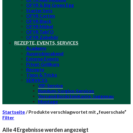
OFYR & Big Green Egg
Starter Sets
OFYR Corten
OFYR Black
OFYR Möbel
OFYR Tabl’O
OFYR Zubehör
REZEPTE, EVENTS, SERVICES
Academy
Ausprobierabend
Externe Events
Privat-Grillkurs
Rezepte
Tipps & Tricks
SERVICES
VIP-Service
Rundum-Sorglos-Services
Versand Bordsteinkante, taggenau
Montage
Startseite
/
Produkte verschlagwortet mit „feuerschale“
Filter
Nach
Alle 4 Ergebnisse werden angezeigt