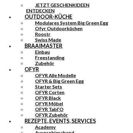
JETZT GESCHENKIDEEN
ENTDECKEN
OUTDOOR-KÜCHE
Modulares System Big Green Egg
Ofyr Outdoorküchen
Roostr
Swiss Made
BRAAIMASTER
Einbau
Freestanding
Zubehör
OFYR
OFYR Alle Modelle
OFYR & Big Green Egg
Starter Sets
OFYR Corten
OFYR Black
OFYR Möbel
OFYR Tabl’O
OFYR Zubehör
REZEPTE, EVENTS, SERVICES
Academy
Ausprobierabend