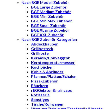
Nach BGE Modell Zubehör
BGE Large Zubehör
BGE Medium Zubehör
BGE Mini Zubehör
BGE MiniMax Zubehör
BGE Small Zubehör
BGE XLarge Zubehör
BGE XXL Zubehör
Nach BGE Zubehör Kategorien
Abdeckhauben
Grillbesteck
Grillroste
Keramik/Conveggtor
Kerntemperaturmesser
Kochbücher
Kohle & Anzünder
Pfannen/Platten/Schalen
Pizza-Zubehör
Räuchern
rEGGulator & raincaps
Rotisserie
Sonstiges
Tische/Rollwagen
Wartung/Reinigung/Ersatzteile/Update