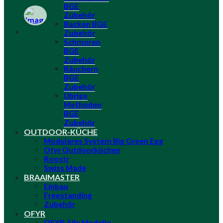
BGE
Zubehör
Backen BGE
Zubehör
Schmoren
BGE
Zubehör
Räuchern
BGE
Zubehör
Übrige
Methoden
BGE
Zubehör
OUTDOOR-KÜCHE
Modulares System Big Green Egg
Ofyr Outdoorküchen
Roostr
Swiss Made
BRAAIMASTER
Einbau
Freestanding
Zubehör
OFYR
OFYR Alle Modelle