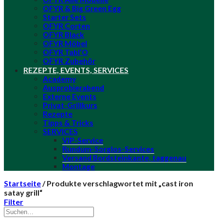
OFYR & Big Green Egg
Starter Sets
OFYR Corten
OFYR Black
OFYR Möbel
OFYR Tabl’O
OFYR Zubehör
REZEPTE, EVENTS, SERVICES
Academy
Ausprobierabend
Externe Events
Privat-Grillkurs
Rezepte
Tipps & Tricks
SERVICES
VIP-Service
Rundum-Sorglos-Services
Versand Bordsteinkante, taggenau
Montage
Startseite
/
Produkte verschlagwortet mit „cast iron
satay grill“
Filter
Suche