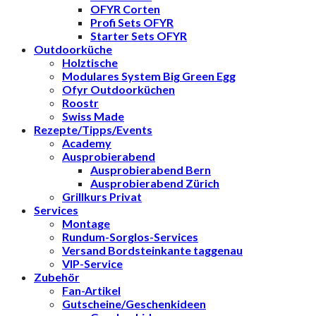
OFYR Corten
Profi Sets OFYR
Starter Sets OFYR
Outdoorküche
Holztische
Modulares System Big Green Egg
Ofyr Outdoorküchen
Roostr
Swiss Made
Rezepte/Tipps/Events
Academy
Ausprobierabend
Ausprobierabend Bern
Ausprobierabend Zürich
Grillkurs Privat
Services
Montage
Rundum-Sorglos-Services
Versand Bordsteinkante taggenau
VIP-Service
Zubehör
Fan-Artikel
Gutscheine/Geschenkideen