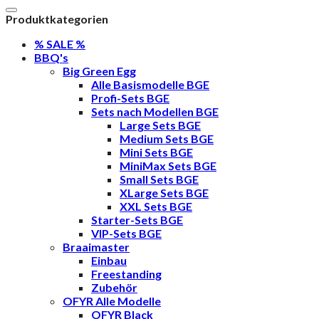
nach:
Produktkategorien
% SALE %
BBQ's
Big Green Egg
Alle Basismodelle BGE
Profi-Sets BGE
Sets nach Modellen BGE
Large Sets BGE
Medium Sets BGE
Mini Sets BGE
MiniMax Sets BGE
Small Sets BGE
XLarge Sets BGE
XXL Sets BGE
Starter-Sets BGE
VIP-Sets BGE
Braaimaster
Einbau
Freestanding
Zubehör
OFYR Alle Modelle
OFYR Black