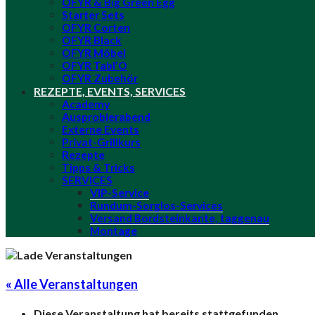
OFYR & Big Green Egg
Starter Sets
OFYR Corten
OFYR Black
OFYR Möbel
OFYR Tabl’O
OFYR Zubehör
REZEPTE, EVENTS, SERVICES
Academy
Ausprobierabend
Externe Events
Privat-Grillkurs
Rezepte
Tipps & Tricks
SERVICES
VIP-Service
Rundum-Sorglos-Services
Versand Bordsteinkante, taggenau
Montage
« Alle Veranstaltungen
Diese Veranstaltung hat bereits stattgefunden.