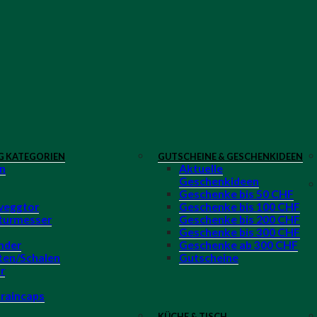
G KATEGORIEN
GUTSCHEINE & GESCHENKIDEEN
n
Aktuelle
Geschenkideen
Geschenke bis 50 CHF
veggtor
Geschenke bis 100 CHF
turmesser
Geschenke bis 200 CHF
Geschenke bis 300 CHF
nder
Geschenke ab 300 CHF
ten/Schalen
Gutscheine
r
 raincaps
KÜCHE & TISCH