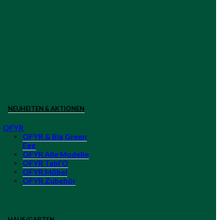
NEUHEITEN & AKTIONEN
OFYR
OFYR & Big Green
Egg
OFYR Alle Modelle
OFYR Tabl’O
OFYR Möbel
OFYR Zubehör
HAUS/GARTEN