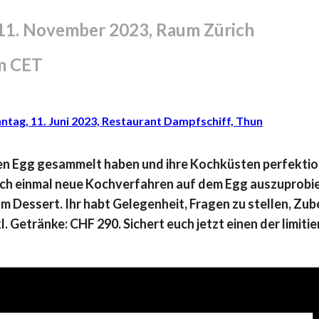
 11. November 2023, Raum Zürich
m
CET
ntag, 11. Juni 2023, Restaurant Dampfschiff, Thun
reen Egg gesammelt haben und ihre Kochküsten perfektio
uch einmal neue Kochverfahren auf dem Egg auszuprobi
um Dessert. Ihr habt Gelegenheit, Fragen zu stellen, Z
. Getränke: CHF 290. Sichert euch jetzt einen der limitie