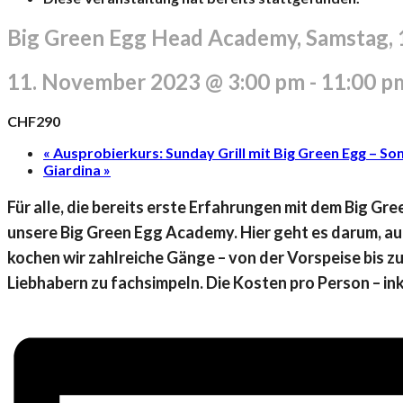
Big Green Egg Head Academy, Samstag,
11. November 2023 @ 3:00 pm
-
11:00 p
CHF290
«
Ausprobierkurs: Sunday Grill mit Big Green Egg – Son
Giardina
»
Für alle, die bereits erste Erfahrungen mit dem Big G
unsere Big Green Egg Academy. Hier geht es darum, a
kochen wir zahlreiche Gänge – von der Vorspeise bis z
Liebhabern zu fachsimpeln. Die Kosten pro Person – inkl