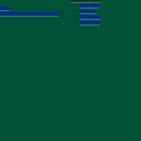
Geschirr
agen
Messer
igung/Ersatzteile/Update
Schürzen
Kulinarik