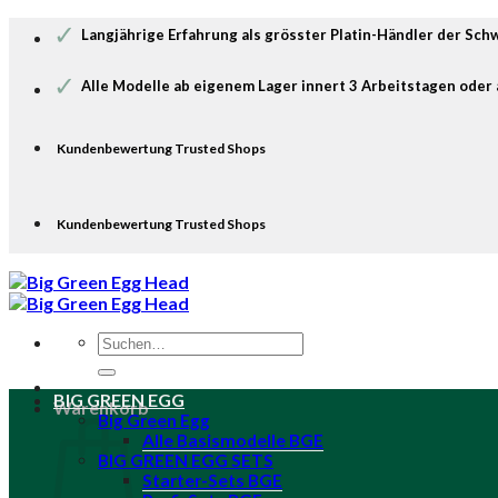
Zum
✓
Langjährige Erfahrung als grösster Platin-Händler der Sch
Inhalt
springen
✓
Alle Modelle ab eigenem Lager innert 3 Arbeitstagen oder 
Kundenbewertung Trusted Shops
Kundenbewertung Trusted Shops
Suche
nach:
BIG GREEN EGG
Warenkorb
Big Green Egg
Alle Basismodelle BGE
BIG GREEN EGG SETS
Starter-Sets BGE