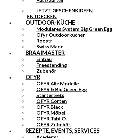
Haus/Garten
JETZT GESCHENKIDEEN
ENTDECKEN
OUTDOOR-KÜCHE
Modulares System Big Green Egg
Ofyr Outdoorküchen
Roostr
Swiss Made
BRAAIMASTER
Einbau
Freestanding
Zubehör
OFYR
OFYR Alle Modelle
OFYR & Big Green Egg
Starter Sets
OFYR Corten
OFYR Black
OFYR Möbel
OFYR Tabl’O
OFYR Zubehör
REZEPTE, EVENTS, SERVICES
Academy