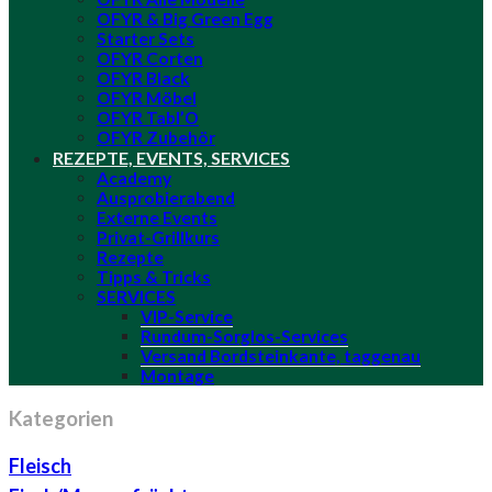
OFYR & Big Green Egg
Starter Sets
OFYR Corten
OFYR Black
OFYR Möbel
OFYR Tabl’O
OFYR Zubehör
REZEPTE, EVENTS, SERVICES
Academy
Ausprobierabend
Externe Events
Privat-Grillkurs
Rezepte
Tipps & Tricks
SERVICES
VIP-Service
Rundum-Sorglos-Services
Versand Bordsteinkante, taggenau
Montage
Kategorien
Fleisch