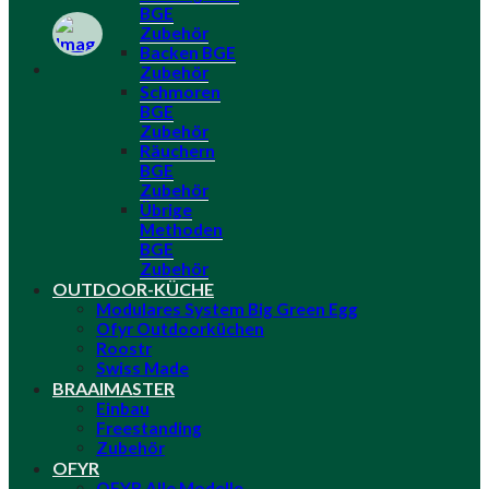
BGE
Zubehör
Backen BGE
Zubehör
Schmoren
BGE
Zubehör
Räuchern
BGE
Zubehör
Übrige
Methoden
BGE
Zubehör
OUTDOOR-KÜCHE
Modulares System Big Green Egg
Ofyr Outdoorküchen
Roostr
Swiss Made
BRAAIMASTER
Einbau
Freestanding
Zubehör
OFYR
OFYR Alle Modelle