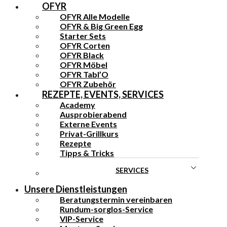
OFYR
OFYR Alle Modelle
OFYR & Big Green Egg
Starter Sets
OFYR Corten
OFYR Black
OFYR Möbel
OFYR Tabl’O
OFYR Zubehör
REZEPTE, EVENTS, SERVICES
Academy
Ausprobierabend
Externe Events
Privat-Grillkurs
Rezepte
Tipps & Tricks
SERVICES
Unsere Dienstleistungen
Beratungstermin vereinbaren
Rundum-sorglos-Service
VIP-Service