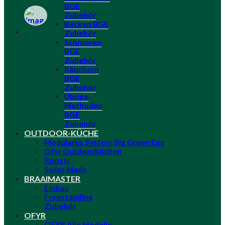
BGE
Zubehör
Backen BGE
Zubehör
Schmoren
BGE
Zubehör
Räuchern
BGE
Zubehör
Übrige
Methoden
BGE
Zubehör
OUTDOOR-KÜCHE
Modulares System Big Green Egg
Ofyr Outdoorküchen
Roostr
Swiss Made
BRAAIMASTER
Einbau
Freestanding
Zubehör
OFYR
OFYR Alle Modelle