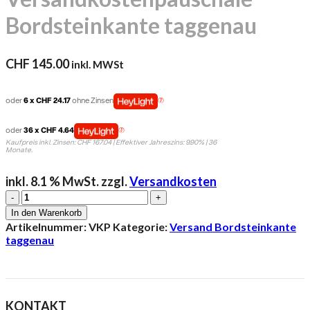
Bordsteinkante taggenau
CHF
145.00
inkl. MWSt
oder
6 x CHF 24.17
ohne Zinsen
oder
36 x CHF 4.64
Kaufpreis inkl. Zinsen: CHF 167.04 | Effektiver Jahreszins: 9.90% | 36
Monate.
inkl. 8.1 % MwSt.
zzgl.
Versandkosten
Versandkostenpauschale
Bordsteinkante
In den Warenkorb
taggenau
Artikelnummer:
VKP
Kategorie:
Versand Bordsteinkante
Menge
taggenau
KONTAKT