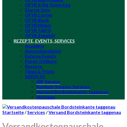
OFYR & Big Green Egg
Starter Sets
OFYR Corten
OFYR Black
OFYR Möbel
OFYR Tabl’O
OFYR Zubehör
REZEPTE, EVENTS, SERVICES
Academy
Ausprobierabend
Externe Events
Privat-Grillkurs
Rezepte
Tipps & Tricks
SERVICES
VIP-Service
Rundum-Sorglos-Services
Versand Bordsteinkante, taggenau
Montage
Startseite
/
Services
/
Versand Bordsteinkante taggenau
Versandkostenpauschale