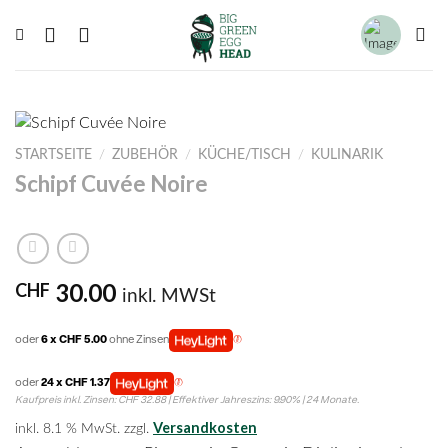
Zum
Inhalt
springen
STARTSEITE
/
ZUBEHÖR
/
KÜCHE/TISCH
/
KULINARIK
Schipf Cuvée Noire
30.00
CHF
inkl. MWSt
oder
6 x CHF 5.00
ohne Zinsen
oder
24 x CHF 1.37
Kaufpreis inkl. Zinsen: CHF 32.88 | Effektiver Jahreszins: 9.90% | 24 Monate.
Versandkosten
inkl. 8.1 % MwSt.
zzgl.