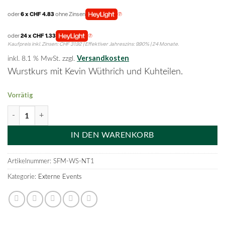
oder
6 x CHF 4.83
ohne Zinsen
oder
24 x CHF 1.33
Kaufpreis inkl. Zinsen: CHF 31.92 | Effektiver Jahreszins: 9.90% | 24 Monate.
Versandkosten
inkl. 8.1 % MwSt.
zzgl.
Wurstkurs mit Kevin Wüthrich und Kuhteilen.
Vorrätig
3. März, 14 - 15 Uhr, Slow Food Market Grill-Workshops: Selbe
IN DEN WARENKORB
Artikelnummer:
SFM-WS-NT1
Kategorie:
Externe Events